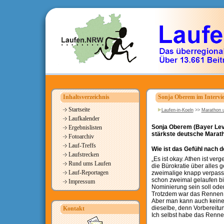
Inhaltsverzeichnis
Sonja Oberem im Intervie
Startseite
Laufen-in-Koeln
>>
Marathon u
Laufkalender
Sonja Oberem (Bayer Lev
Ergebnislisten
stärkste deutsche Maratho
Fotoarchiv
Lauf-Treffs
Wie ist das Gefühl nach 
Laufstrecken
„Es ist okay. Athen ist ver
Rund ums Laufen
die Bürokratie über alles g
Lauf-Reportagen
zweimalige knapp verpass
schon zweimal gelaufen bin.
Impressum
Nominierung sein soll ode
Trotzdem war das Rennen a
Aber man kann auch keinen
dieselbe, denn Vorbereitun
Kontakt
Ich selbst habe das Renne