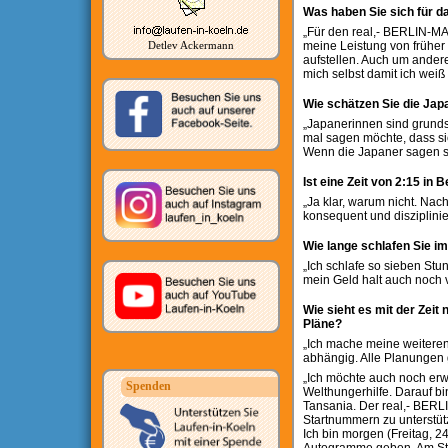
Was haben Sie sich für
„Für den real,- BERLIN-MA
meine Leistung von früher
Detlev Ackermann
aufstellen. Auch um andere
mich selbst damit ich weiß w
Wie schätzen Sie die Jap
„Japanerinnen sind grunds
mal sagen möchte, dass si
Wenn die Japaner sagen sie
Ist eine Zeit von 2:15 in 
„Ja klar, warum nicht. Nach
konsequent und disziplinie
Wie lange schlafen Sie i
„Ich schlafe so sieben Stun
mein Geld halt auch noch 
Wie sieht es mit der Ze
Pläne?
„Ich mache meine weiter
abhängig. Alle Planungen
„Ich möchte auch noch erw
Spenden
Welthungerhilfe. Darauf bin
Tansania. Der real,- BERL
Startnummern zu unterstüt
Ich bin morgen (Freitag, 