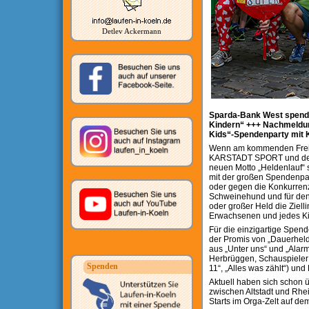
Detlev Ackermann
Sparda-Bank West spendet
Kindern“ +++ Nachmeldun
Kids“-Spendenparty mit 
Wenn am kommenden Freitag,
KARSTADT SPORT und der A
neuen Motto „Heldenlauf“ s
mit der großen Spendenpar
oder gegen die Konkurren
Schweinehund und für den 
oder großer Held die Ziel
Erwachsenen und jedes Kind
Für die einzigartige Spend
der Promis von „Dauerheld
aus „Unter uns“ und „Alar
Herbrüggen, Schauspieler D
Spenden
11“, „Alles was zählt“) u
Aktuell haben sich schon 
zwischen Altstadt und Rhe
Starts im Orga-Zelt auf d