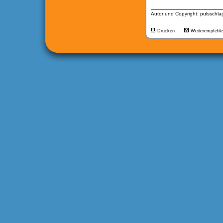
__________________
Autor und Copyright: pulsschla
Drucken
Weiterempfehl