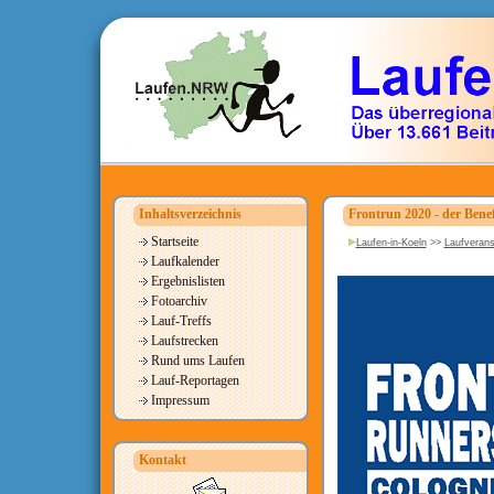
Inhaltsverzeichnis
Frontrun 2020 - der Benef
Startseite
Laufen-in-Koeln
>>
Laufverans
Laufkalender
Ergebnislisten
Fotoarchiv
Lauf-Treffs
Laufstrecken
Rund ums Laufen
Lauf-Reportagen
Impressum
Kontakt