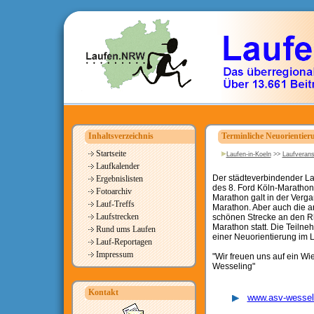
Inhaltsverzeichnis
Terminliche Neuorientier
Startseite
Laufen-in-Koeln
>>
Laufverans
Laufkalender
Der städteverbindender L
Ergebnislisten
des 8. Ford Köln-Maratho
Fotoarchiv
Marathon galt in der Verg
Lauf-Treffs
Marathon. Aber auch die a
Laufstrecken
schönen Strecke an den Rh
Marathon statt. Die Teiln
Rund ums Laufen
einer Neuorientierung im 
Lauf-Reportagen
Impressum
"Wir freuen uns auf ein W
Wesseling"
Kontakt
www.asv-wessel