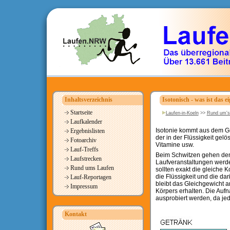
Inhaltsverzeichnis
Isotonisch - was ist das ei
Startseite
Laufen-in-Koeln
>>
Rund um's
Laufkalender
Isotonie kommt aus dem Gr
Ergebnislisten
der in der Flüssigkeit gelö
Fotoarchiv
Vitamine usw.
Lauf-Treffs
Beim Schwitzen gehen dem 
Laufstrecken
Laufveranstaltungen werd
Rund ums Laufen
sollten exakt die gleiche 
die Flüssigkeit und die d
Lauf-Reportagen
bleibt das Gleichgewicht a
Impressum
Körpers erhalten. Die Auf
ausprobiert werden, da je
Kontakt