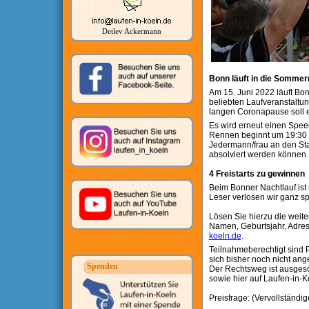
Detlev Ackermann
Bonn läuft in die Sommern
Am 15. Juni 2022 läuft Bon
beliebten Laufveranstaltu
langen Coronapause soll 
Es wird erneut einen Spee
Rennen beginnt um 19:30 Uh
Jedermann/frau an den Sta
absolviert werden können 
4 Freistarts zu gewinnen
Beim Bonner Nachtlauf ist
Leser verlosen wir ganz sp
Lösen Sie hierzu die weit
Namen, Geburtsjahr, Adre
koeln.de
.
Teilnahmeberechtigt sind P
sich bisher noch nicht an
Spenden
Der Rechtsweg ist ausgesc
sowie hier auf Laufen-in-K
Preisfrage: (Vervollständig