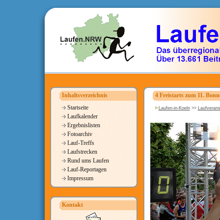
Inhaltsverzeichnis
4 Freistarts zum 11. Bonn
Startseite
Laufen-in-Koeln
>>
Laufverans
Laufkalender
Ergebnislisten
Fotoarchiv
Lauf-Treffs
Laufstrecken
Rund ums Laufen
Lauf-Reportagen
Impressum
Kontakt