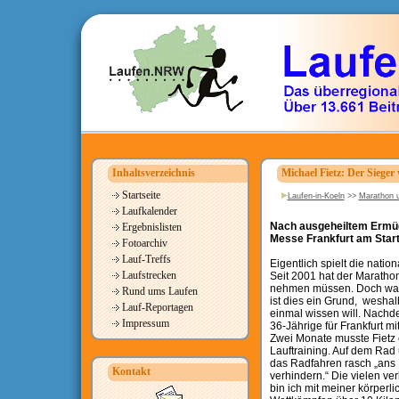
Inhaltsverzeichnis
Michael Fietz: Der Siege
Startseite
Laufen-in-Koeln
>>
Marathon u
Laufkalender
Nach ausgeheiltem Ermüd
Ergebnislisten
Messe Frankfurt am Start 
Fotoarchiv
Lauf-Treffs
Eigentlich spielt die nati
Laufstrecken
Seit 2001 hat der Maratho
nehmen müssen. Doch was m
Rund ums Laufen
ist dies ein Grund, wesha
Lauf-Reportagen
einmal wissen will. Nachde
Impressum
36-Jährige für Frankfurt mi
Zwei Monate musste Fietz e
Lauftraining. Auf dem Rad
das Radfahren rasch „ans 
Kontakt
verhindern.“ Die vielen ve
bin ich mit meiner körperl