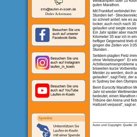
Wettkämpfen über 10 Kilom
guten Marathon.
Mit Frankfurt verbindet ihn
Detlev Ackermann
Stunden lief - Streckenreko
so schnell anlief, wie es 
locker, auch noch nach 30 
gelaufen und siegte souver
Ein Jahr später aber mach
Kilometer 35 war ich in ei
heftiger Gegenwind trieb 
gingen die Zeiten von 3:05 
Stunden .
Seitdem plagten Fietz imme
ohne Verletzungen“. Er er
Achillessehnenprobleme u
bisweilen kurze Vorbereit
Meister zu werden, doch an
gelaufen“, sagt Fietz, der
in Sydney bei den Olympisc
Beim Eurocity Marathon Me
Jahr ist wieder Weltmeister
bedeutet, einen Marathon u
Tribüne der Arena und fiebe
Halbzeit verpasst“, sagt er.
Spenden
__________________
Autor und Copyright: Quelle: 