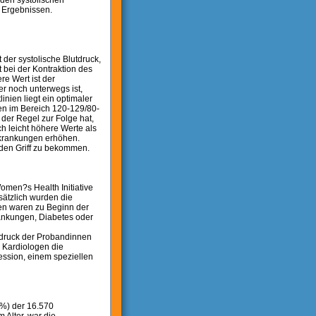
den systolischen
n Ergebnissen.
der systolische Blutdruck,
 bei der Kontraktion des
e Wert ist der
er noch unterwegs ist,
nien liegt ein optimaler
gen im Bereich 120-129/80-
der Regel zur Folge hat,
h leicht höhere Werte als
rkrankungen erhöhen.
den Griff zu bekommen.
men?s Health Initiative
ätzlich wurden die
en waren zu Beginn der
rankungen, Diabetes oder
tdruck der Probandinnen
e Kardiologen die
ession, einem speziellen
%) der 16.570