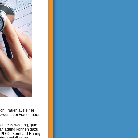
on Frauen aus einer
ckwerte bei Frauen über
chende Bewegung, gute
eranlagung können dazu
n PD Dr. Bernhard Haring