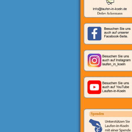
Detlev Ackermann
Spenden