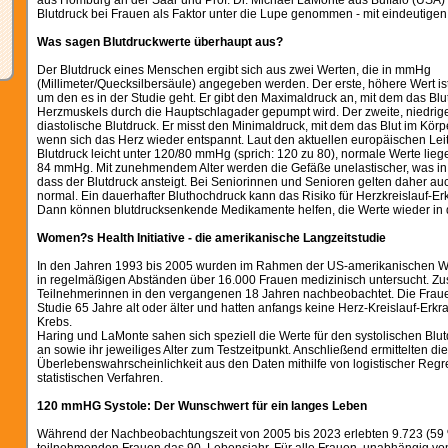
aus Homburg an der Saar und Prof. Dr. Michael LaMonte aus Buffalo (USA) 
Blutdruck bei Frauen als Faktor unter die Lupe genommen - mit eindeutige
Was sagen Blutdruckwerte überhaupt aus?
Der Blutdruck eines Menschen ergibt sich aus zwei Werten, die in mmHg
(Millimeter/Quecksilbersäule) angegeben werden. Der erste, höhere Wert ist 
um den es in der Studie geht. Er gibt den Maximaldruck an, mit dem das Blut
Herzmuskels durch die Hauptschlagader gepumpt wird. Der zweite, niedriger
diastolische Blutdruck. Er misst den Minimaldruck, mit dem das Blut im Körp
wenn sich das Herz wieder entspannt. Laut den aktuellen europäischen Leitli
Blutdruck leicht unter 120/80 mmHg (sprich: 120 zu 80), normale Werte lie
84 mmHg. Mit zunehmendem Alter werden die Gefäße unelastischer, was in 
dass der Blutdruck ansteigt. Bei Seniorinnen und Senioren gelten daher auc
normal. Ein dauerhafter Bluthochdruck kann das Risiko für Herzkreislauf-E
Dann können blutdrucksenkende Medikamente helfen, die Werte wieder in 
Women?s Health Initiative - die amerikanische Langzeitstudie
In den Jahren 1993 bis 2005 wurden im Rahmen der US-amerikanischen Wo
in regelmäßigen Abständen über 16.000 Frauen medizinisch untersucht. Zus
Teilnehmerinnen in den vergangenen 18 Jahren nachbeobachtet. Die Frau
Studie 65 Jahre alt oder älter und hatten anfangs keine Herz-Kreislauf-Erk
Krebs.
Haring und LaMonte sahen sich speziell die Werte für den systolischen Blu
an sowie ihr jeweiliges Alter zum Testzeitpunkt. Anschließend ermittelten di
Überlebenswahrscheinlichkeit aus den Daten mithilfe von logistischer Regr
statistischen Verfahren.
120 mmHG Systole: Der Wunschwert für ein langes Leben
Während der Nachbeobachtungszeit von 2005 bis 2023 erlebten 9.723 (59 