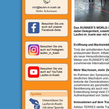
Detlev Ackermann
Das RUNNER'S WORLD-Sym
dabei Gelegenheit, sowoh
Laufen-in_koeln war mit v
Eröffnung und Markteinbl
Trotz der anhaltenden Ausw
andauernder Boom. Inflati
als neue Herausforderungen
Weber von RUNNER'S WORLD
zunehmende Internationali
Mehr Wachstum, mehr Zi
Im Rahmen des Symposiums 
deutliches Wachstum und 
betonte die Demokratisieru
zunehmend als ganzheitlic
Bevölkerung als auch von
Entwicklung bringt viele 
Spenden
Aufmerksamkeit von Seiten 
Innovationen auf dem Tra
Adidas TERREX stellte Tra