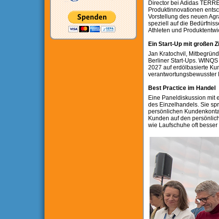
Director bei Adidas TERREX
Produktinnovationen entsch
Vorstellung des neuen Agr
speziell auf die Bedürfnis
Athleten und Produktentwi
Ein Start-Up mit großen 
Jan Kratochvil, Mitbegrün
Berliner Start-Ups. WINQS 
2027 auf erdölbasierte Kun
verantwortungsbewusster 
Best Practice im Handel
Eine Paneldiskussion mit 
des Einzelhandels. Sie sp
persönlichen Kundenkontak
Kunden auf den persönlich
wie Laufschuhe oft besser