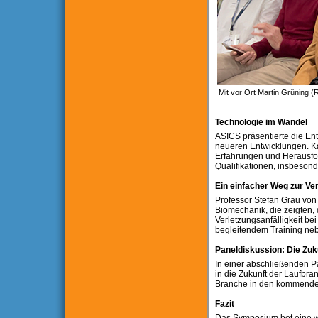
Mit vor Ort Martin Grüning (
Technologie im Wandel
ASICS präsentierte die Ent
neueren Entwicklungen. Kat
Erfahrungen und Herausfo
Qualifikationen, insbesond
Ein einfacher Weg zur Ve
Professor Stefan Grau von 
Biomechanik, die zeigten, 
Verletzungsanfälligkeit be
begleitendem Training neb
Paneldiskussion: Die Zuk
In einer abschließenden P
in die Zukunft der Laufbran
Branche in den kommende
Fazit