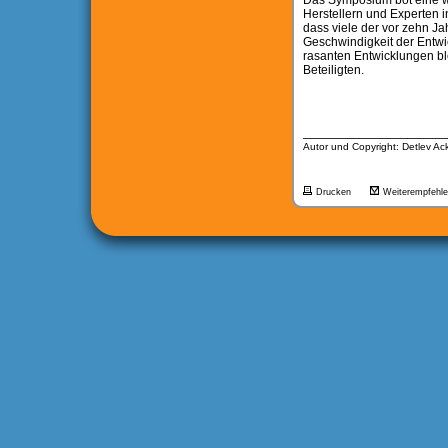
Das Symposium bot eine wi
Herstellern und Experten
dass viele der vor zehn Ja
Geschwindigkeit der Entwi
rasanten Entwicklungen ble
Beteiligten.
__________________
Autor und Copyright: Detlev A
Drucken
Weiterempfehl