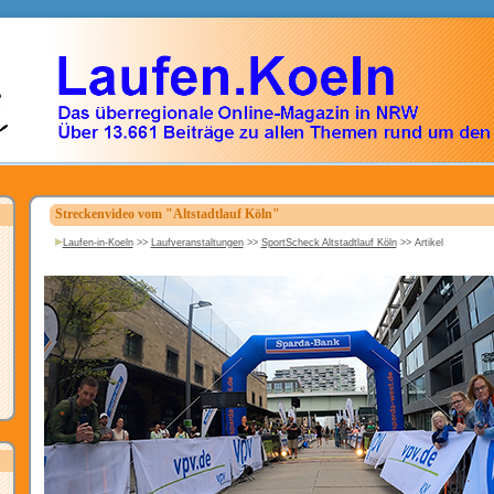
Streckenvideo vom "Altstadtlauf Köln"
Laufen-in-Koeln
>>
Laufveranstaltungen
>>
SportScheck Altstadtlauf Köln
>>
Artikel