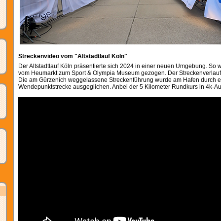
Streckenvideo vom "Altstadtlauf Köln"
Der Altstadtlauf Köln präsentierte sich 2024 in einer neuen Umgebung. So w
vom Heumarkt zum Sport & Olympia Museum gezogen. Der Streckenverlauf wa
Die am Gürzenich weggelassene Streckenführung wurde am Hafen durch 
Wendepunktstrecke ausgeglichen. Anbei der 5 Kilometer Rundkurs in 4k-Au