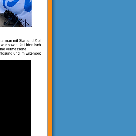
ar man mit Start und Ziel
r soweit fast identisch.
eine vermessene
flösung und im Eiltempo: