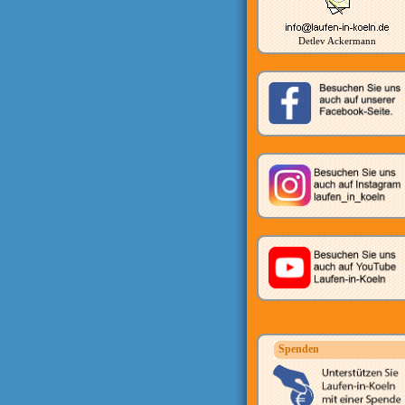
Detlev Ackermann
Spenden