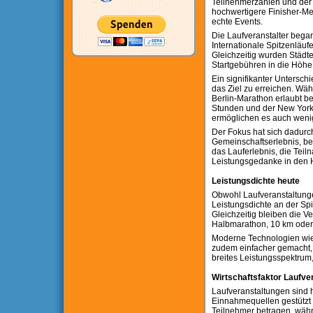
Teilnehmerzahlen und der 
hochwertigere Finisher-
echte Events.
Die Laufveranstalter began
Internationale Spitzenläuf
Gleichzeitig wurden Städt
Startgebühren in die Höhe 
Ein signifikanter Unterschi
das Ziel zu erreichen. Währ
Berlin-Marathon erlaubt b
Stunden und der New York 
ermöglichen es auch wenige
Der Fokus hat sich dadur
Gemeinschaftserlebnis, be
das Lauferlebnis, die Teil
Leistungsgedanke in den Hi
Leistungsdichte heute
Obwohl Laufveranstaltunge
Leistungsdichte an der Spit
Gleichzeitig bleiben die V
Halbmarathon, 10 km oder St
Moderne Technologien wie
zudem einfacher gemacht, 
breites Leistungsspektrum,
Wirtschaftsfaktor Laufve
Laufveranstaltungen sind h
Einnahmequellen gestützt 
Teilnehmer betragen, währ