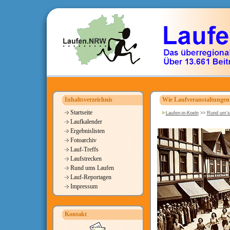
Inhaltsverzeichnis
Wie Laufveranstaltungen
Startseite
Laufen-in-Koeln
>>
Rund um's
Laufkalender
Ergebnislisten
Fotoarchiv
Lauf-Treffs
Laufstrecken
Rund ums Laufen
Lauf-Reportagen
Impressum
Kontakt