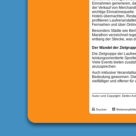
Einnahmen generieren, da 
der Verkauf von Merchandis
wichtige Einnahmequelle. 
Hotels übernachten, Resta
profitieren Laufveranstalt
Fernsehen und über Online
Besonders Städte wie Berli
Marathon verzeichnet rege
entlang der Strecke, was 
Der Wandel der Zielgrup
Die Zielgruppe der Laufver
leistungsorientierte Sportl
Viele Events bieten zusät
anzusprechen.
Auch inklusive Veranstal
Bedeutung gewonnen. Dies 
vielfältiger und offener für a
__________________
Autor und Copyright: Detlev A
Drucken
Weiterempfehl