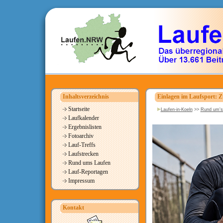
Inhaltsverzeichnis
Einlagen im Laufsport: Z
Startseite
Laufen-in-Koeln
>>
Rund um's
Laufkalender
Ergebnislisten
Fotoarchiv
Lauf-Treffs
Laufstrecken
Rund ums Laufen
Lauf-Reportagen
Impressum
Kontakt