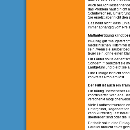
Auch bei Achillessehnenbes
das Problem häufig nicht 
Schuhwechsel, Untergrund 
Sie ersetzt aber nicht den
Das heißt nicht, dass Einla
immer abhängig vom Preis
Maßanfertigung klingt bes
Im Alltag gilt "maßgeferti
medizinischen Hilfsmittel i
sein, wenn sie sauber begr
teuer sein, ohne einen kl
Für Läufer sollte der ents
Sondern: "Reduziert sie m
Laufgefühl und bleibt sie
Eine Einlage ist nicht scho
konkretes Problem löst.
Der Fuß ist auch ein Trai
Ein häufig übersehener Pun
koordinierter. Wer jede Be
verschenkt möglicherweise 
Viele Laufbeschwerden en
Untergrund, Regeneration, 
kann kurzfristig Last hera
überfordert sind oder die H
Deshalb sollte eine Einla
Parallel braucht es oft gez