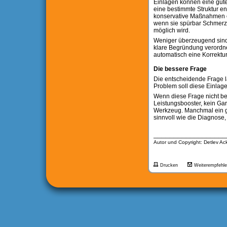
Einlagen können eine gute
eine bestimmte Struktur en
konservative Maßnahmen oh
wenn sie spürbar Schmerze
möglich wird.
Weniger überzeugend sind
klare Begründung verordnet
automatisch eine Korrektur
Die bessere Frage
Die entscheidende Frage la
Problem soll diese Einlage
Wenn diese Frage nicht bea
Leistungsbooster, kein Gar
Werkzeug. Manchmal ein gu
sinnvoll wie die Diagnose, 
__________________
Autor und Copyright: Detlev A
Drucken
Weiterempfehl