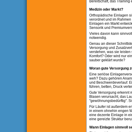
Bereitschaft, das Training 
Medizin oder Markt?
Orthopädische Einlagen sin
verordnet und im Rahmen 
Einlagen ein Markt entwick
Sensorik und Premiumvers
Vieles davon kann sinnvoll 
notwendig.
Genau an dieser Schnittste
Versorgung und Zusatzverk
verstehen, was sie leiste
Komfort? Oder wird nur ei
sauber geklärt wurde?
Woran gute Versorgung zu
Eine seriöse Einlagenvers
weh? Dazu gehören Anamnes
und Beschwerdeverlauf. Ein
führen, betten, Druck vert
Gute Versorgung erkennt ma
Blasen verursacht, das Lau
"gewöhnungsbedürftig". Si
Für Läufer ist außerdem e
in einem ohnehin engen W
eine dezente Einlage in e
eine gereizte Struktur beru
Wann Einlagen sinnvoll s