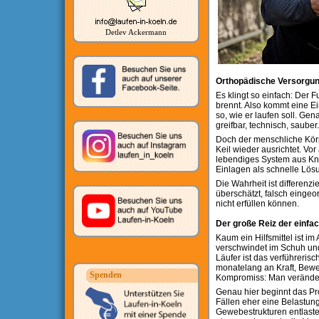
Detlev Ackermann
Orthopädische Versorgun
Es klingt so einfach: Der F
brennt. Also kommt eine Ei
so, wie er laufen soll. Ge
greifbar, technisch, sauber
Doch der menschliche Körp
Keil wieder ausrichtet. Vo
lebendiges System aus Kn
Einlagen als schnelle Lösu
Die Wahrheit ist differenz
überschätzt, falsch eingeo
nicht erfüllen können.
Der große Reiz der einfa
Kaum ein Hilfsmittel ist im
verschwindet im Schuh und v
Läufer ist das verführerisch
monatelang an Kraft, Beweg
Spenden
Kompromiss: Man veränder
Genau hier beginnt das Pro
Fällen eher eine Belastun
Gewebestrukturen entlasten