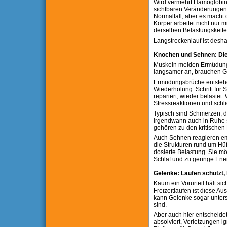
Wird vermehrt Hämoglobin a
sichtbaren Veränderungen b
Normalfall, aber es macht 
Körper arbeitet nicht nur 
derselben Belastungskette
Langstreckenlauf ist desha
Knochen und Sehnen: Die 
Muskeln melden Ermüdung m
langsamer an, brauchen Ge
Ermüdungsbrüche entstehe
Wiederholung. Schritt für 
repariert, wieder belaste
Stressreaktionen und schli
Typisch sind Schmerzen, di
irgendwann auch in Ruhe s
gehören zu den kritischen 
Auch Sehnen reagieren emp
die Strukturen rund um Hü
dosierte Belastung. Sie mö
Schlaf und zu geringe Ener
Gelenke: Laufen schützt, 
Kaum ein Vorurteil hält si
Freizeitlaufen ist diese A
kann Gelenke sogar unter
sind.
Aber auch hier entscheidet
absolviert, Verletzungen i