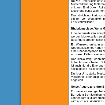
Reizen. Unter Schlafentzug
Mustererkennung fehlerhaft
unklaren Eindrücken. Auf 
täuschend echte Wahrneh
Das ist nicht nur kurios, s
stürzen, vom Weg abkommen
Er ist verletzlicher.
Rhabdomyolyse: Wenn Mus
Eine der ernstesten Kompl
werden Muskelzellen so sta
Besonders problematisch i
Ein Warnzeichen kann sehr 
Nebeneffekt eines harten 
eine Rhabdomyolyse zu aku
schweren Fällen ist eine 
Das Risiko steigt, wenn m
hoher Muskelschaden, Schm
ist auch hier die Einordnun
sollte dieses Risiko kenne
Dunkler Urin, starke Mus
Verwirrtheit oder ausble
abgeklärt.
Gelbe Augen, zerstörte B
Ein weiteres, weniger bek
Bei jedem Schritt wirken 
können rote Blutkörperche
wird auch als Fußaufsatz