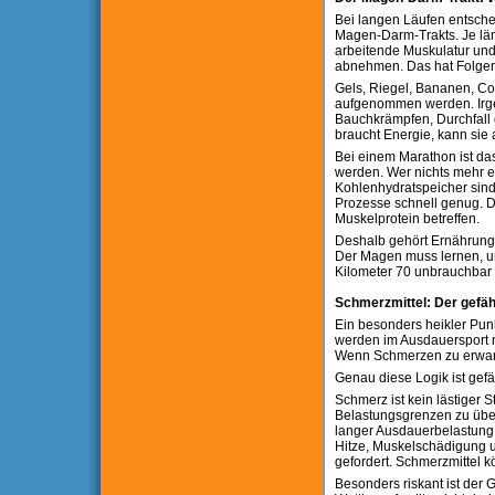
Bei langen Läufen entschei
Magen-Darm-Trakts. Je läng
arbeitende Muskulatur und
abnehmen. Das hat Folgen
Gels, Riegel, Bananen, Col
aufgenommen werden. Irgen
Bauchkrämpfen, Durchfall o
braucht Energie, kann sie
Bei einem Marathon ist das
werden. Wer nichts mehr es
Kohlenhydratspeicher sind b
Prozesse schnell genug. D
Muskelprotein betreffen.
Deshalb gehört Ernährungst
Der Magen muss lernen, unt
Kilometer 70 unbrauchbar 
Schmerzmittel: Der gefäh
Ein besonders heikler Punkt
werden im Ausdauersport nic
Wenn Schmerzen zu erwart
Genau diese Logik ist gefä
Schmerz ist kein lästiger S
Belastungsgrenzen zu übe
langer Ausdauerbelastung
Hitze, Muskelschädigung 
gefordert. Schmerzmittel k
Besonders riskant ist der