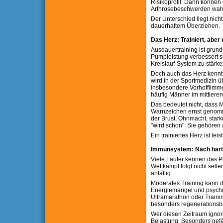
Risikoprofil. Dann könne
Arthrosebeschwerden wahr
Der Unterschied liegt nich
dauerhaftem Überziehen.
Das Herz: Trainiert, aber
Ausdauertraining ist grunds
Pumpleistung verbessert si
Kreislauf-System zu stärke
Doch auch das Herz kennt 
wird in der Sportmedizin ü
insbesondere Vorhofflimmer
häufig Männer im mittleren
Das bedeutet nicht, dass M
Warnzeichen ernst genomm
der Brust, Ohnmacht, stark
"wird schon". Sie gehören 
Ein trainiertes Herz ist leis
Immunsystem: Nach hart 
Viele Läufer kennen das 
Wettkampf folgt nicht selte
anfällig.
Moderates Training kann d
Energiemangel und psychi
Ultramarathon oder Trainin
besonders regenerationsbed
Wer diesen Zeitraum ignorie
Belastung. Besonders gefähr