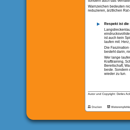
sondern auch das Verhältni
Warnzeichen bedeuten nich
reduzieren, ärztlichen Rat
Respekt ist di
Langstreckenlauf 
eindrucksvollste
ist auch kein S
laufen mit: Her
Die Faszination 
besteht darin, n
Wer lange laufen
Krafttraining, Sc
Bereitschaft, Wa
beste. Sondern 
wieder zu tun.
__________________
Autor und Copyright: Detlev A
Drucken
Weiterempfehl