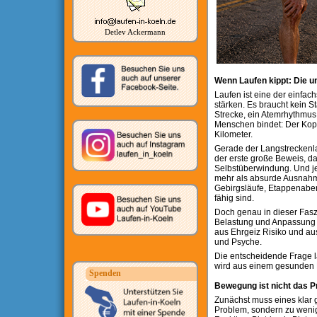
Detlev Ackermann
Wenn Laufen kippt: Die u
Laufen ist eine der einfa
stärken. Es braucht kein S
Strecke, ein Atemrhythmus. 
Menschen bindet: Der Kopf 
Kilometer.
Gerade der Langstreckenlau
der erste große Beweis, da
Selbstüberwindung. Und jen
mehr als absurde Ausnahme
Gebirgsläufe, Etappenabe
fähig sind.
Doch genau in dieser Faszi
Belastung und Anpassung im
aus Ehrgeiz Risiko und au
und Psyche.
Die entscheidende Frage la
wird aus einem gesunden 
Spenden
Bewegung ist nicht das 
Zunächst muss eines klar g
Problem, sondern zu weni