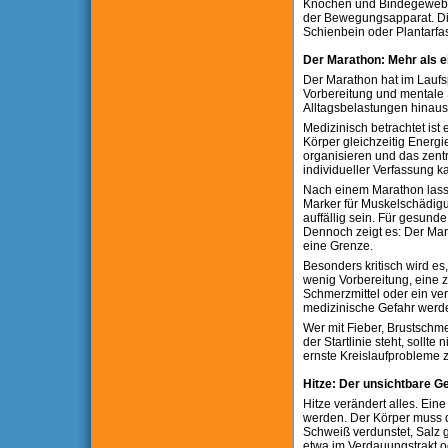
Knochen und Bindegewebe f
der Bewegungsapparat. Die 
Schienbein oder Plantarfa
Der Marathon: Mehr als ei
Der Marathon hat im Laufsp
Vorbereitung und mentale S
Alltagsbelastungen hinaus
Medizinisch betrachtet is
Körper gleichzeitig Energie
organisieren und das zentr
individueller Verfassung k
Nach einem Marathon lasse
Marker für Muskelschädig
auffällig sein. Für gesunde,
Dennoch zeigt es: Der Mar
eine Grenze.
Besonders kritisch wird e
wenig Vorbereitung, eine z
Schmerzmittel oder ein ver
medizinische Gefahr werd
Wer mit Fieber, Brustschm
der Startlinie steht, sollt
ernste Kreislaufprobleme z
Hitze: Der unsichtbare G
Hitze verändert alles. Eine
werden. Der Körper muss da
Schweiß verdunstet, Salz ge
etwa im Verdauungstrakt od