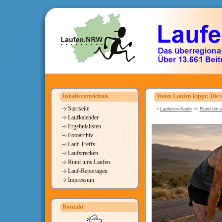
Inhaltsverzeichnis
Wenn Laufen kippt: Die u
Startseite
Laufen-in-Koeln
>>
Rund um's
Laufkalender
Ergebnislisten
Fotoarchiv
Lauf-Treffs
Laufstrecken
Rund ums Laufen
Lauf-Reportagen
Impressum
Kontakt