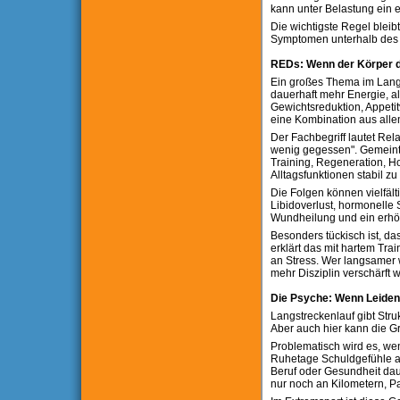
kann unter Belastung ein 
Die wichtigste Regel bleib
Symptomen unterhalb des Ha
REDs: Wenn der Körper 
Ein großes Thema im Langs
dauerhaft mehr Energie, a
Gewichtsreduktion, Appeti
eine Kombination aus alle
Der Fachbegriff lautet Rela
wenig gegessen". Gemeint 
Training, Regeneration, 
Alltagsfunktionen stabil zu
Die Folgen können vielfälti
Libidoverlust, hormonelle 
Wundheilung und ein erhöh
Besonders tückisch ist, das
erklärt das mit hartem Trai
an Stress. Wer langsamer w
mehr Disziplin verschärft w
Die Psyche: Wenn Leidens
Langstreckenlauf gibt Struk
Aber auch hier kann die 
Problematisch wird es, wen
Ruhetage Schuldgefühle au
Beruf oder Gesundheit dau
nur noch an Kilometern, P