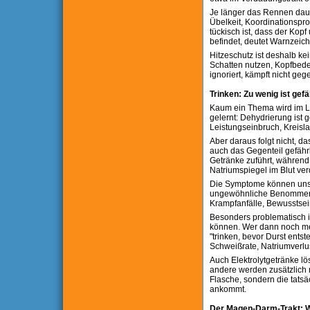
Je länger das Rennen daue
Übelkeit, Koordinationspro
tückisch ist, dass der Kopf
befindet, deutet Warnzeic
Hitzeschutz ist deshalb k
Schatten nutzen, Kopfbede
ignoriert, kämpft nicht g
Trinken: Zu wenig ist gefä
Kaum ein Thema wird im La
gelernt: Dehydrierung ist ge
Leistungseinbruch, Kreisl
Aber daraus folgt nicht, d
auch das Gegenteil gefäh
Getränke zuführt, während
Natriumspiegel im Blut ve
Die Symptome können unspe
ungewöhnliche Benommenhe
Krampfanfälle, Bewusstsei
Besonders problematisch i
können. Wer dann noch meh
"trinken, bevor Durst entst
Schweißrate, Natriumverlust
Auch Elektrolytgetränke lö
andere werden zusätzlich m
Flasche, sondern die tats
ankommt.
Der Magen-Darm-Trakt: W