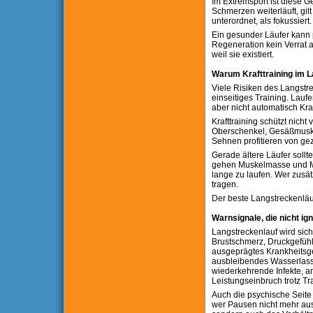
Im Extremsport ist diese Ge
Schmerzen weiterläuft, gilt
unterordnet, als fokussiert
Ein gesunder Läufer kann p
Regeneration kein Verrat a
weil sie existiert.
Warum Krafttraining im L
Viele Risiken des Langstre
einseitiges Training. Lauf
aber nicht automatisch Kra
Krafttraining schützt nich
Oberschenkel, Gesäßmuske
Sehnen profitieren von ge
Gerade ältere Läufer sollt
gehen Muskelmasse und Maxim
lange zu laufen. Wer zusät
tragen.
Der beste Langstreckenläufe
Warnsignale, die nicht ign
Langstreckenlauf wird sic
Brustschmerz, Druckgefühl
ausgeprägtes Krankheitsgef
ausbleibendes Wasserlass
wiederkehrende Infekte, a
Leistungseinbruch trotz Tr
Auch die psychische Seite 
wer Pausen nicht mehr aushä