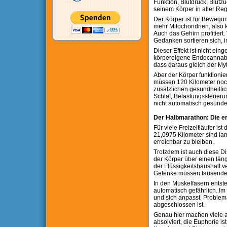
Funktion, Blutdruck, Blutz
seinem Körper in aller Reg
Der Körper ist für Bewegu
mehr Mitochondrien, also k
Auch das Gehirn profitiert
Gedanken sortieren sich, i
Dieser Effekt ist nicht ei
körpereigene Endocannabi
dass daraus gleich der My
Aber der Körper funktionie
müssen 120 Kilometer noc
zusätzlichen gesundheitlic
Schlaf, Belastungssteueru
nicht automatisch gesünde
Der Halbmarathon: Die er
Für viele Freizeitläufer is
21,0975 Kilometer sind la
erreichbar zu bleiben.
Trotzdem ist auch diese Di
der Körper über einen län
der Flüssigkeitshaushalt 
Gelenke müssen tausende g
In den Muskelfasern entst
automatisch gefährlich. Im
und sich anpasst. Problem
abgeschlossen ist.
Genau hier machen viele am
absolviert, die Euphorie i