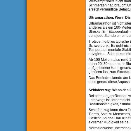
Wettkampf sollte nicht dad
Schmerzen hat, braucht U
ersetzt vernünftige Belast
Ultramarathon: Wenn Dis
Ultramarathon ist nicht gle
anderes als ein 100-Meile
Strecke. Ein Etappenlauf m
dem jede Stunde eine neue 
Trotzdem gibt es typische 
Schwerpunkt. Es geht nic
Temperatur, mentale Stabi
navigieren, Schmerzen ein
Ab 100 Meilen, also rund 1
dann 20, 30 oder mehr Stu
aufgeriebene Haut, gesch
gehören fast zum Standard
Das Beeindruckende am Ult
dass genau diese Anpassu
Schlafentzug: Wenn das G
Bei sehr langen Rennen wi
unterwegs ist, fordert nic
Reaktionsfähigkeit, Stim
Schlafentzug kann dazu fü
Tieren, Äste zu Menschen,
Gesicht. Solche Halluzinat
extremer Müdigkeit seine Fil
Normalerweise unterscheid