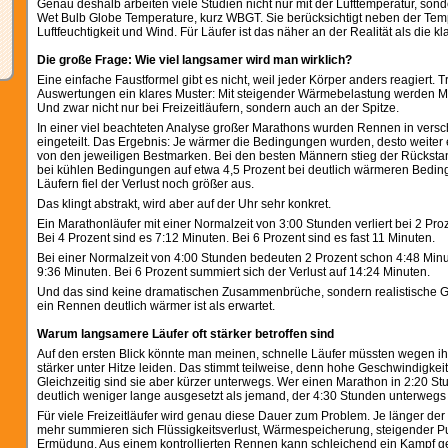
Genau deshalb arbeiten viele Studien nicht nur mit der Lufttemperatur, son
Wet Bulb Globe Temperature, kurz WBGT. Sie berücksichtigt neben der Tem
Luftfeuchtigkeit und Wind. Für Läufer ist das näher an der Realität als die k
Die große Frage: Wie viel langsamer wird man wirklich?
Eine einfache Faustformel gibt es nicht, weil jeder Körper anders reagiert.
Auswertungen ein klares Muster: Mit steigender Wärmebelastung werden M
Und zwar nicht nur bei Freizeitläufern, sondern auch an der Spitze.
In einer viel beachteten Analyse großer Marathons wurden Rennen in ver
eingeteilt. Das Ergebnis: Je wärmer die Bedingungen wurden, desto weiter e
von den jeweiligen Bestmarken. Bei den besten Männern stieg der Rücksta
bei kühlen Bedingungen auf etwa 4,5 Prozent bei deutlich wärmeren Bedi
Läufern fiel der Verlust noch größer aus.
Das klingt abstrakt, wird aber auf der Uhr sehr konkret.
Ein Marathonläufer mit einer Normalzeit von 3:00 Stunden verliert bei 2 Pro
Bei 4 Prozent sind es 7:12 Minuten. Bei 6 Prozent sind es fast 11 Minuten.
Bei einer Normalzeit von 4:00 Stunden bedeuten 2 Prozent schon 4:48 Minut
9:36 Minuten. Bei 6 Prozent summiert sich der Verlust auf 14:24 Minuten.
Und das sind keine dramatischen Zusammenbrüche, sondern realistische
ein Rennen deutlich wärmer ist als erwartet.
Warum langsamere Läufer oft stärker betroffen sind
Auf den ersten Blick könnte man meinen, schnelle Läufer müssten wegen ihr
stärker unter Hitze leiden. Das stimmt teilweise, denn hohe Geschwindigkei
Gleichzeitig sind sie aber kürzer unterwegs. Wer einen Marathon in 2:20 Stun
deutlich weniger lange ausgesetzt als jemand, der 4:30 Stunden unterwegs i
Für viele Freizeitläufer wird genau diese Dauer zum Problem. Je länger der
mehr summieren sich Flüssigkeitsverlust, Wärmespeicherung, steigender P
Ermüdung. Aus einem kontrollierten Rennen kann schleichend ein Kampf g