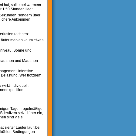
rt hat, sollte bei warmem
r 1:50 Stunden liegt.
er Sekunden, sondern über
 sichere Ankommen.
erlusten rechnen:
e Läufer merken kaum etwas
gsniveau, Sonne und
lbmarathon und Marathon
nagement. Intensive
 Belastung. Wer trotzdem
wirkt individuell.
nnenexposition,
einigen Tagen regelmäßiger
chwitzen setzt früher ein,
hen sind viele
isierter Läufer läuft bei
en kühlen Bedingungen