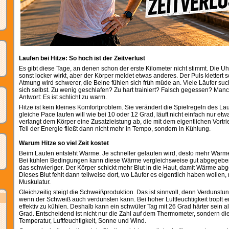
Laufen bei Hitze: So hoch ist der Zeitverlust
Es gibt diese Tage, an denen schon der erste Kilometer nicht stimmt. Die Uhr
sonst locker wirkt, aber der Körper meldet etwas anderes. Der Puls klettert s
Atmung wird schwerer, die Beine fühlen sich früh müde an. Viele Läufer su
sich selbst. Zu wenig geschlafen? Zu hart trainiert? Falsch gegessen? Manc
Antwort: Es ist schlicht zu warm.
Hitze ist kein kleines Komfortproblem. Sie verändert die Spielregeln des La
gleiche Pace laufen will wie bei 10 oder 12 Grad, läuft nicht einfach nur etwa
verlangt dem Körper eine Zusatzleistung ab, die mit dem eigentlichen Vortri
Teil der Energie fließt dann nicht mehr in Tempo, sondern in Kühlung.
Warum Hitze so viel Zeit kostet
Beim Laufen entsteht Wärme. Je schneller gelaufen wird, desto mehr Wärme
Bei kühlen Bedingungen kann diese Wärme vergleichsweise gut abgegeben
das schwieriger. Der Körper schickt mehr Blut in die Haut, damit Wärme a
Dieses Blut fehlt dann teilweise dort, wo Läufer es eigentlich haben wollen,
Muskulatur.
Gleichzeitig steigt die Schweißproduktion. Das ist sinnvoll, denn Verdunstun
wenn der Schweiß auch verdunsten kann. Bei hoher Luftfeuchtigkeit tropft er
effektiv zu kühlen. Deshalb kann ein schwüler Tag mit 26 Grad härter sein al
Grad. Entscheidend ist nicht nur die Zahl auf dem Thermometer, sondern d
Temperatur, Luftfeuchtigkeit, Sonne und Wind.