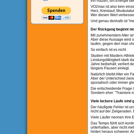
ihn nutzen, um Energie ber
VO2max ist also kein einze
Herz, Kreislauf, Muskulat
Wer diesen Wert verbesser
Und genau deshalb ist "meh
Der Rückgang beginnt nicht
Mit zunehmendem Alter sink
Aber diese Aussage wird of
laufen, gegen den man ohn
So einfach ist es nicht.
Studien mit Masters-Athle
Leistungsfähigkeit stark da
Jahre beibehält, verliert d
längere Pausen einlegt.
Natürlich bleibt Alter ein 
Aber der Unterschied zwis
sporadisch oder immer glei
Die entscheidende Frage la
Sondern eher: "Trainiere 
Viele lockere Läufe sind g
Der häufigste Fehler ist un
nicht auf der Zielgeraden.
Viele Läufer nennen ihre Ei
Das Tempo fühlt sich kontro
unterhalten, aber nicht me
hinten heraus schwerer. Am