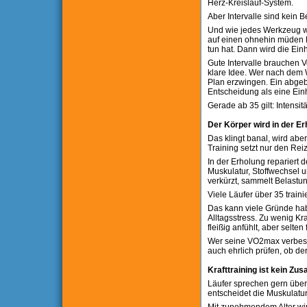
Herz-Kreislauf-System.
Aber Intervalle sind kein 
Und wie jedes Werkzeug wir
auf einen ohnehin müden Kö
tun hat. Dann wird die Ein
Gute Intervalle brauchen V
klare Idee. Wer nach dem W
Plan erzwingen. Ein abgeb
Entscheidung als eine Einh
Gerade ab 35 gilt: Intensitä
Der Körper wird in der E
Das klingt banal, wird abe
Training setzt nur den Rei
In der Erholung repariert d
Muskulatur, Stoffwechsel 
verkürzt, sammelt Belastu
Viele Läufer über 35 traini
Das kann viele Gründe hab
Alltagsstress. Zu wenig Kr
fleißig anfühlt, aber selten
Wer seine VO2max verbesse
auch ehrlich prüfen, ob de
Krafttraining ist kein Zus
Läufer sprechen gern über 
entscheidet die Muskulatur 