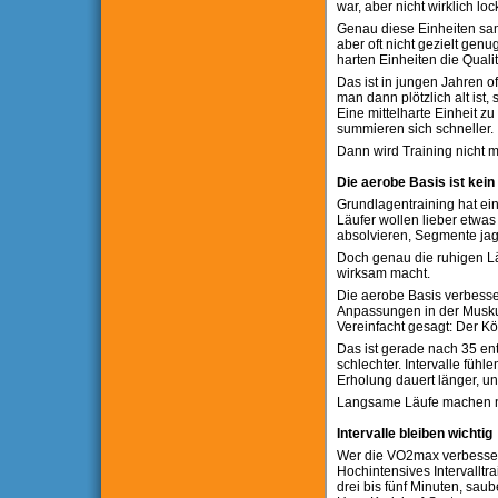
war, aber nicht wirklich loc
Genau diese Einheiten sa
aber oft nicht gezielt ge
harten Einheiten die Qualit
Das ist in jungen Jahren of
man dann plötzlich alt ist
Eine mittelharte Einheit zu
summieren sich schneller.
Dann wird Training nicht m
Die aerobe Basis ist ke
Grundlagentraining hat ein
Läufer wollen lieber etwas t
absolvieren, Segmente jag
Doch genau die ruhigen Läu
wirksam macht.
Die aerobe Basis verbessert
Anpassungen in der Muskula
Vereinfacht gesagt: Der K
Das ist gerade nach 35 ent
schlechter. Intervalle fühl
Erholung dauert länger, u
Langsame Läufe machen ni
Intervalle bleiben wichtig
Wer die VO2max verbessern 
Hochintensives Intervallt
drei bis fünf Minuten, sau