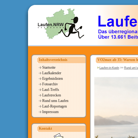
Inhaltsverzeichnis
VO2max ab 35: Warum härt
Startseite
Laufen-in-Koeln
>>
Rund um's
Laufkalender
Ergebnislisten
Fotoarchiv
Lauf-Treffs
Laufstrecken
Rund ums Laufen
Lauf-Reportagen
Impressum
Kontakt