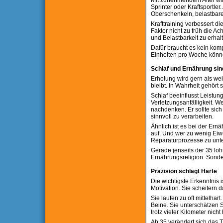
Mit zunehmendem Alter wird
Sprinter oder Kraftsportler
Oberschenkeln, belastbare
Krafttraining verbessert di
Faktor nicht zu früh die Ac
und Belastbarkeit zu erhalt
Dafür braucht es kein kom
Einheiten pro Woche könne
Schlaf und Ernährung sin
Erholung wird gern als wei
bleibt. In Wahrheit gehört 
Schlaf beeinflusst Leistun
Verletzungsanfälligkeit. Wer
nachdenken. Er sollte sich 
sinnvoll zu verarbeiten.
Ähnlich ist es bei der Ernä
auf. Und wer zu wenig Eiw
Reparaturprozesse zu unte
Gerade jenseits der 35 loh
Ernährungsreligion. Sonder
Präzision schlägt Härte
Die wichtigste Erkenntnis 
Motivation. Sie scheitern d
Sie laufen zu oft mittelha
Beine. Sie unterschätzen S
trotz vieler Kilometer nicht
Ab 35 verändert sich das 