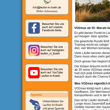
Detlev Ackermann
VO2max ab 35: Warum härt
Es gibt diesen Punkt im Lä
auf morgen. Aber spürbar.
Die gewohnte Runde fühlt s
Training reicht ein ruhige
drei, vier Wochen konsequ
Viele Läufer kennen diesen
Dann muss eben mehr geta
Doch genau hier beginnt d
Der Körper braucht nicht i
ab 35 seine VO2max verbess
hart sich jede Einheit anfü
danach auch die Chance b
Was VO2max eigentlich b
VO2max klingt nach Labor,
Greifbares. Der Wert besch
Spenden
transportieren und in der 
Das ist für Läufer deshalb 
Lunge muss Sauerstoff au
Gefäße müssen den Sauerst