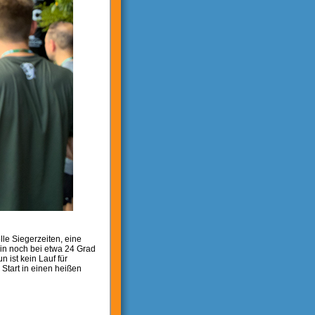
le Siegerzeiten, eine
in noch bei etwa 24 Grad
 ist kein Lauf für
 Start in einen heißen