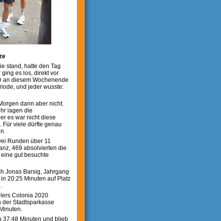
ze
e stand, hatte den Tag
ing es los, direkt vor
ber an diesem Wochenende
riode, und jeder wusste:
Morgen dann aber nicht.
hr lagen die
er es war nicht diese
 Für viele dürfte genau
n.
wei Runden über 11
anz, 469 absolvierten die
 eine gut besuchte
ich Jonas Barsig, Jahrgang
 in 20:25 Minuten auf Platz
.
ilers Colonia 2020
 der Stadtsparkasse
 Minuten.
n 37:48 Minuten und blieb