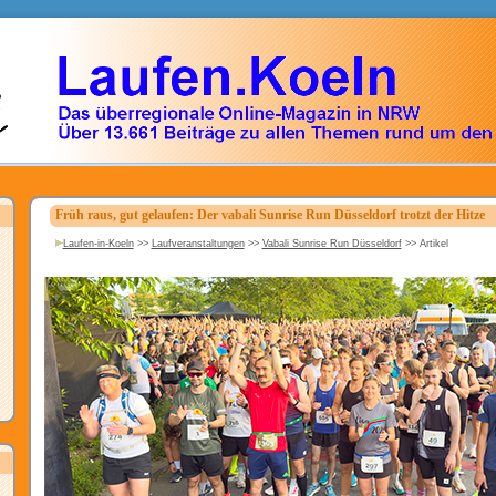
Früh raus, gut gelaufen: Der vabali Sunrise Run Düsseldorf trotzt der Hitze
Laufen-in-Koeln
>>
Laufveranstaltungen
>>
Vabali Sunrise Run Düsseldorf
>>
Artikel