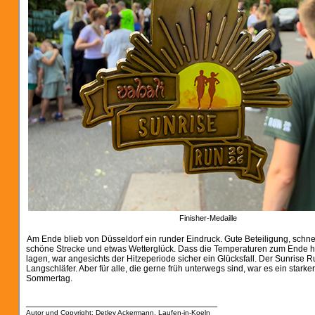
Finisher-Medaille
Am Ende blieb von Düsseldorf ein runder Eindruck. Gute Beteiligung, schnel
schöne Strecke und etwas Wetterglück. Dass die Temperaturen zum Ende h
lagen, war angesichts der Hitzeperiode sicher ein Glücksfall. Der Sunrise Run
Langschläfer. Aber für alle, die gerne früh unterwegs sind, war es ein starker
Sommertag.
__________________________________
Autor und Copyright: Detlev Ackermann, Laufen-in-Koeln