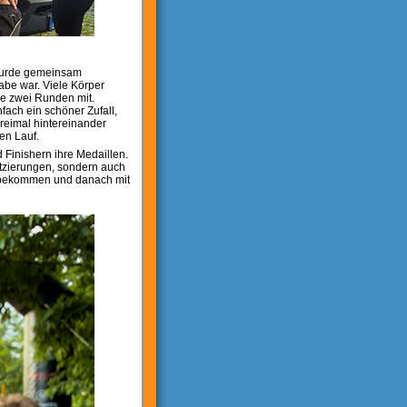
 wurde gemeinsam
gabe war. Viele Körper
ie zwei Runden mit.
fach ein schöner Zufall,
Dreimal hintereinander
ten Lauf.
 Finishern ihre Medaillen.
atzierungen, sondern auch
 bekommen und danach mit