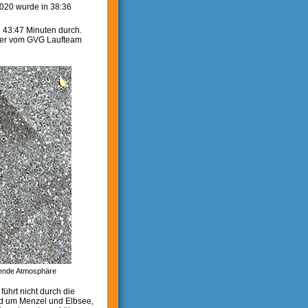
2020 wurde in 38:36
n 43:47 Minuten durch.
cher vom GVG Laufteam
ssende Atmosphäre
führt nicht durch die
nd um Menzel und Elbsee,