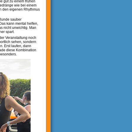
ie gut zu einem frühen
Gedränge wie bei einem
t in den eigenen Rhythmus
e Runde sauber
 Das kann mental helfen,
s nicht unwichtig. Man
ner spart.
 der Veranstaltung noch
ortlich sehen, sondern
. Erst laufen, dann
rade diese Kombination
besonders.