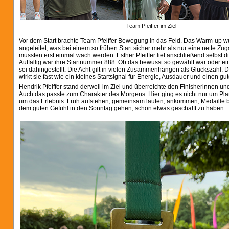
Team Pfeiffer im Ziel
Vor dem Start brachte Team Pfeiffer Bewegung in das Feld. Das Warm-up
angeleitet, was bei einem so frühen Start sicher mehr als nur eine nette Zu
mussten erst einmal wach werden. Esther Pfeiffer lief anschließend selbst d
Auffällig war ihre Startnummer 888. Ob das bewusst so gewählt war oder ein
sei dahingestellt. Die Acht gilt in vielen Zusammenhängen als Glückszahl. 
wirkt sie fast wie ein kleines Startsignal für Energie, Ausdauer und einen gu
Hendrik Pfeiffer stand derweil im Ziel und überreichte den Finisherinnen und
Auch das passte zum Charakter des Morgens. Hier ging es nicht nur um Pl
um das Erlebnis. Früh aufstehen, gemeinsam laufen, ankommen, Medaille
dem guten Gefühl in den Sonntag gehen, schon etwas geschafft zu haben.