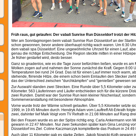
Früh raus, gut gelaufen: Der vabali Sunrise Run Düsseldorf trotzt der Hit
Wer am Sonntagmorgen beim vabali Sunrise Run Düsseldorf an der Startlini
schon gewonnen, bevor andere überhaupt richtig wach waren. Um 6:30 Uhr g
dem vabali spa Düsseldorf. Eine ungewöhnliche Uhrzeit für einen Lauf, a
genau die richtige Entscheidung. Die Region steckte mitten in einer Hitzepe
Je früher gestartet wird, desto besser.
Ganz so gnadenlos, wie es die Tage zuvor befürchten ließen, wurde es am 
Wolken zogen auf und nahmen der Sonne zunächst die Kraft. Gegen 8:00 U
Temperaturen bei rund 24 Grad. Das ist für einen Lauf immer noch warm, ab
stehende, flirrende Hitze, die einem schon beim Einlaufen den Stecker zieht.
das der Unterschied zwischen "durchkämpfen" und "genießen" gewesen sei
Zur Auswahl standen zwei Strecken. Eine Runde über 5,5 Kilometer oder z
Kilometer. 563 Läuferinnen und Läufer entschieden sich für die kürzere Dist
zwei Runden. Damit war der Sunrise Run kein kleiner Nischenlauf, sondern
Sommerveranstaltung mit besonderer Atmosphäre.
Vorne wurde trotz der Wärme schnell gelaufen. Über 5,5 Kilometer setzte s
1999, in 19:45 Minuten durch. Hendryk Adam vom Lauftreff Alt-Erkrath folgte
zwei, dahinter lief Maik Voigt vom TV Refrath in 21:08 Minuten auf Rang drei
Bei den Frauen wurde es an der Spitze richtig eng. Carla Ankermann von M
gewann in 22:47 Minuten. Nur zwei Sekunden später kam Gina Lenzing von
Düsseldorf ins Ziel. Coline Kaczmarczyk komplettierte das Podium in 24:49
Auch über 11 Kilometer gab es starke Zeiten. Jakob Nowicki-Koth gewann i