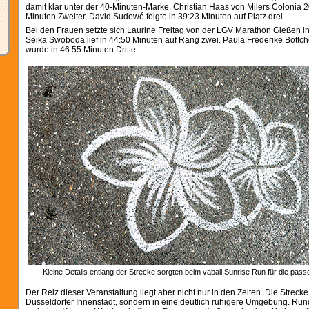
damit klar unter der 40-Minuten-Marke. Christian Haas von Milers Colonia 
Minuten Zweiter, David Sudowé folgte in 39:23 Minuten auf Platz drei.
Bei den Frauen setzte sich Laurine Freitag von der LGV Marathon Gießen i
Seika Swoboda lief in 44:50 Minuten auf Rang zwei. Paula Frederike Bött
wurde in 46:55 Minuten Dritte.
Kleine Details entlang der Strecke sorgten beim vabali Sunrise Run für die pa
Der Reiz dieser Veranstaltung liegt aber nicht nur in den Zeiten. Die Strecke 
Düsseldorfer Innenstadt, sondern in eine deutlich ruhigere Umgebung. Ru