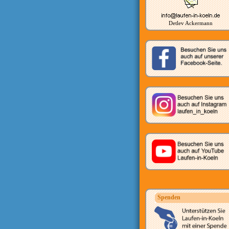
Detlev Ackermann
Spenden