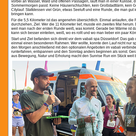
vorbei an Wasser, Wald und offenen Passagen, läuft man in einer Kulisse, d
Sommermorgen passt. Keine Häuserschluchten, kein Großstadtlärm, kein 
Citylauf. Stattdessen viel Grün, etwas Seeluft und eine Runde, die man gu
bringen kann.
Für die 5,5 Kilometer ist das angenehm übersichtlich. Einmal anlaufen, di
durchziehen, Ziel. Wer die 11 Kilometer lief, musste ein zweites Mal herum.
weil man nach der ersten Runde weiß, was kommt. Gerade bei Wärme ist da
kann sich besser einteilen, weiß, wo es rollt und wo man lieber ein paar Kör
Start und Ziel befanden sich direkt vor dem vabali spa Düsseldorf. Das gab
einmal einen besonderen Rahmen. Wer wollte, konnte den Lauf nicht nur sp
den Morgen anschließend mit den optionalen Angeboten im vabali verbinden
runterfahren, entspannen und den Sonntag anders beginnen als sonst. Ge
aus Bewegung, Natur und Erholung macht den Sunrise Run ein Stück weit 