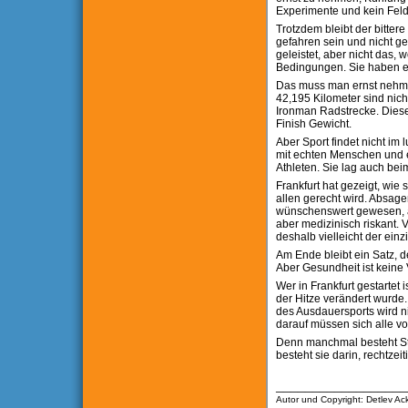
Experimente und kein Feld
Trotzdem bleibt der bitte
gefahren sein und nicht ge
geleistet, aber nicht das,
Bedingungen. Sie haben ein
Das muss man ernst nehmen
42,195 Kilometer sind nich
Ironman Radstrecke. Diese
Finish Gewicht.
Aber Sport findet nicht im l
mit echten Menschen und 
Athleten. Sie lag auch be
Frankfurt hat gezeigt, wie
allen gerecht wird. Absag
wünschenswert gewesen, ab
aber medizinisch riskant.
deshalb vielleicht der ein
Am Ende bleibt ein Satz, d
Aber Gesundheit ist kein
Wer in Frankfurt gestartet 
der Hitze verändert wurde. 
des Ausdauersports wird ni
darauf müssen sich alle vo
Denn manchmal besteht Stä
besteht sie darin, rechtze
__________________
Autor und Copyright: Detlev A