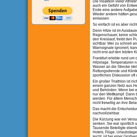
Die Reaktion vieler Athleti
auch ein Gefühl von Entwe
Ende eine andere Aufgabe.
Wieder andere hätten gesag
einlassen.
So einfach ist es aber nicht
Denn Hitze ist im Ausdauer
Regenschauer, keine schle
den Kreislauf, treibt den 
sichtbar. Wer zu schnell a
Warnsignale ignoriert, kan
nicht erst auf den letzten
Frankfurt erlebte rund u
Hitzelage. Temperaturen n
Wasser an die Strecke stel
Rettungsdienste und Klinik
sportlichen Diskussion oft 
Ein großer Triathlon ist n
einem ganzen Netz aus Helf
und Behörden. Wenn bei ext
nur den Wettkampf. Dann b
werden. Für ältere Mensch
nicht freiwillig an ihre B
Das macht die Entscheidun
nachvollziehbar.
Die Kürzung war ein Versuc
senken. Sie war sportlich 
Tausende Beteiligte ebenfa
Hotels, Flüge, Urlaubstage
leicht, ist bei einer Groß