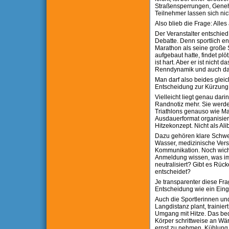
Straßensperrungen, Genehmi
Teilnehmer lassen sich ni
Also blieb die Frage: All
Der Veranstalter entschied
Debatte. Denn sportlich en
Marathon als seine große 
aufgebaut hatte, findet p
ist hart. Aber er ist nicht
Renndynamik und auch das
Man darf also beides gleic
Entscheidung zur Kürzung 
Vielleicht liegt genau dar
Randnotiz mehr. Sie werden 
Triathlons genauso wie Ma
Ausdauerformat organisiert
Hitzekonzept. Nicht als Ali
Dazu gehören klare Schwe
Wasser, medizinische Verst
Kommunikation. Noch wicht
Anmeldung wissen, was im 
neutralisiert? Gibt es Rüc
entscheidet?
Je transparenter diese Fra
Entscheidung wie ein Eingri
Auch die Sportlerinnen u
Langdistanz plant, trainie
Umgang mit Hitze. Das bede
Körper schrittweise an Wär
ernst zu nehmen, Kühlung z