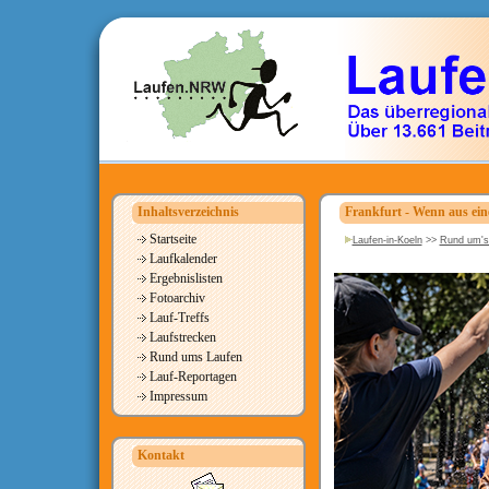
Inhaltsverzeichnis
Frankfurt - Wenn aus ei
Startseite
Laufen-in-Koeln
>>
Rund um's
Laufkalender
Ergebnislisten
Fotoarchiv
Lauf-Treffs
Laufstrecken
Rund ums Laufen
Lauf-Reportagen
Impressum
Kontakt