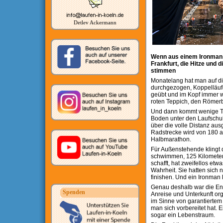
Detlev Ackermann
Wenn aus einem Ironman
Frankfurt, die Hitze und 
stimmen
Monatelang hat man auf di
durchgezogen, Koppelläuf
geübt und im Kopf immer w
roten Teppich, den Römerb
Und dann kommt wenige Tag
Boden unter den Laufschuh
über die volle Distanz au
Radstrecke wird von 180 a
Halbmarathon.
Für Außenstehende klingt d
schwimmen, 125 Kilometer
schafft, hat zweifellos etwa
Wahrheit. Sie hatten sich 
finishen. Und ein Ironman 
Genau deshalb war die Entt
Spenden
Anreise und Unterkunft orga
im Sinne von garantiertem 
man sich vorbereitet hat. E
sogar ein Lebenstraum.