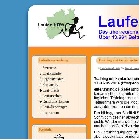
Inhaltsverzeichnis
Training mit kenianischen
Startseite
Laufen-in-Koeln
>>
Rund um's
Laufkalender
Training mit kenianische
Ergebnislisten
13.-16.05.2004 (Pfingsten
Fotoarchiv
elite
running.de bietet ambi
Lauf-Treffs
kenianischen Topläufern a
Laufstrecken
täglichen Training steht a
Rund ums Laufen
Teilnehmern wird die Mögli
außerdem können die neue
Lauf-Reportagen
Impressum
Der Nideggener Stadtteil S
Schmidt mit seiner abwech
dichte Wälder grenzt, die
machen das Gebiet zu einer
Kontakt
Die Unterbringung erfolgt 
aber zweckmäßig eingerich