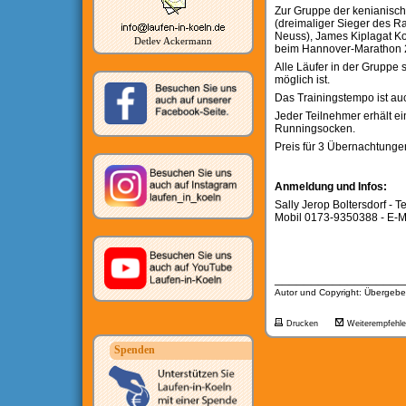
Zur Gruppe der kenianisch
(dreimaliger Sieger des R
Neuss), James Kiplagat Ko
Detlev Ackermann
beim Hannover-Marathon 
Alle Läufer in der Gruppe 
möglich ist.
Das Trainingstempo ist auc
Jeder Teilnehmer erhält ei
Runningsocken.
Preis für 3 Übernachtunge
Anmeldung und Infos:
Sally Jerop Boltersdorf -
Mobil 0173-9350388 - E-M
__________________
Autor und Copyright: Übergebe
Drucken
Weiterempfehl
Spenden