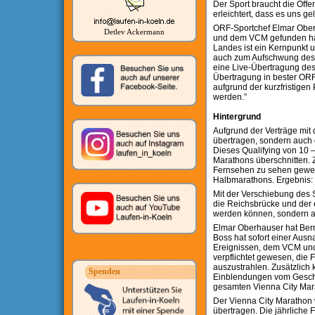
Der Sport braucht die Öffe
erleichtert, dass es uns gel
ORF-Sportchef Elmar Oberha
Detlev Ackermann
und dem VCM gefunden hab
Landes ist ein Kernpunkt u
auch zum Aufschwung des L
eine Live-Übertragung des
Übertragung in bester ORF-
aufgrund der kurzfristigen
werden.”
Hintergrund
Aufgrund der Verträge mit d
übertragen, sondern auch 
Dieses Qualifying von 10 
Marathons überschnitten. 
Fernsehen zu sehen gewese
Halbmarathons. Ergebnis: 
Mit der Verschiebung des St
die Reichsbrücke und der 
werden können, sondern a
Elmar Oberhauser hat Berni
Boss hat sofort einer Au
Ereignissen, dem VCM und 
verpflichtet gewesen, die 
auszustrahlen. Zusätzlich
Spenden
Einblendungen vom Gesche
gesamten Vienna City Mar
Der Vienna City Marathon 
übertragen. Die jährliche 