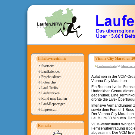
Inhaltsverzeichnis
Vienna City Marathon 200
Startseite
Laufen-in-Koeln
>>
Marathon u
Laufkalender
Aufatmen in der VCM-Organ
Ergebnislisten
Vienna City Marathon
Fotoarchiv
Ein Rennen live im Fernse
Lauf-Treffs
Undenkbar. Genau dieser S
Laufstrecken
gegenüber. Eine Terminkol
Rund ums Laufen
drohte die Live- Übertrag
Lauf-Reportagen
Intensive Verhandlungen 
Impressum
sowie dem Formel 1-Boss B
Der Vienna City Marathon v
Läufe um 30 Minuten. Damit
VCM-Veranstalter Wolfgang
Kontakt
Fernsehübertragung ist die
abgestimmt. Der VCM live i