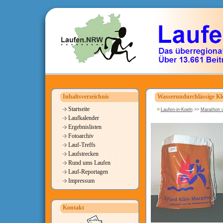
Inhaltsverzeichnis
Wasserundurchlässige Kl
Startseite
Laufen-in-Koeln
>>
Marathon u
Laufkalender
Ergebnislisten
Fotoarchiv
Lauf-Treffs
Laufstrecken
Rund ums Laufen
Lauf-Reportagen
Impressum
Kontakt