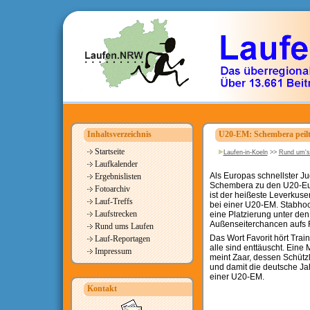
Inhaltsverzeichnis
U20-EM: Schembera peilt 
Startseite
Laufen-in-Koeln
>>
Rund um's
Laufkalender
Als Europas schnellster Ju
Ergebnislisten
Schembera zu den U20-Euro
Fotoarchiv
ist der heißeste Leverkus
Lauf-Treffs
bei einer U20-EM. Stabhoc
Laufstrecken
eine Platzierung unter den
Außenseiterchancen aufs F
Rund ums Laufen
Das Wort Favorit hört Trai
Lauf-Reportagen
alle sind enttäuscht. Eine 
Impressum
meint Zaar, dessen Schütz
und damit die deutsche Jah
einer U20-EM.
Kontakt