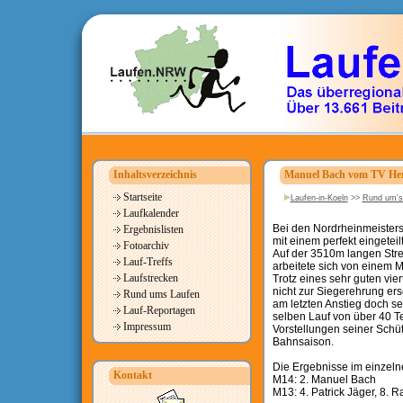
Inhaltsverzeichnis
Manuel Bach vom TV Her
Startseite
Laufen-in-Koeln
>>
Rund um's
Laufkalender
Bei den Nordrheinmeisters
Ergebnislisten
mit einem perfekt eingeteil
Fotoarchiv
Auf der 3510m langen Strec
Lauf-Treffs
arbeitete sich von einem 
Laufstrecken
Trotz eines sehr guten vier
nicht zur Siegerehrung ers
Rund ums Laufen
am letzten Anstieg doch s
Lauf-Reportagen
selben Lauf von über 40 Te
Impressum
Vorstellungen seiner Schü
Bahnsaison.
Die Ergebnisse im einzeln
Kontakt
M14: 2. Manuel Bach
M13: 4. Patrick Jäger, 8. R