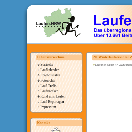
Inhaltsverzeichnis
20. Winterlaufserie des 
Startseite
Laufen-in-Koeln
>>
Laufverans
Laufkalender
Ergebnislisten
Fotoarchiv
Lauf-Treffs
Laufstrecken
Rund ums Laufen
Lauf-Reportagen
Impressum
Kontakt