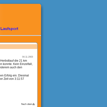
04.11.2003
Herbstlauf die 21 km
n konnte. Kein Einzelfall,
 anderem auch den
n Erfolg ein. Diesmal
er Zeit von 3:11:57
Nach oben