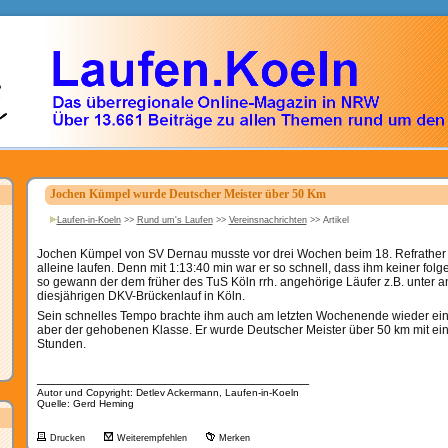
Jochen Kümpel wurde Deutscher Meister über 50 Km
Laufen-in-Koeln
>>
Rund um's Laufen
>>
Vereinsnachrichten
>>
Artikel
Jochen Kümpel von
SV Dernau musste vor drei Wochen beim 18. Refrather 
alleine laufen. Denn mit 1:13:40 min war er so schnell, dass ihm keiner folge
so gewann
der dem früher des TuS Köln rrh. angehörige Läufer z.B. unter
diesjährigen DKV-Brückenlauf in Köln.
Sein schnelles Tempo brachte ihm auch am letzten Wochenende wieder eine
aber der gehobenen Klasse. Er wurde
Deutscher Meister über 50 km mit ein
Stunden.
__________________________________
Autor und Copyright: Detlev Ackermann, Laufen-in-Koeln
Quelle: Gerd Heming
Drucken
Weiterempfehlen
Merken