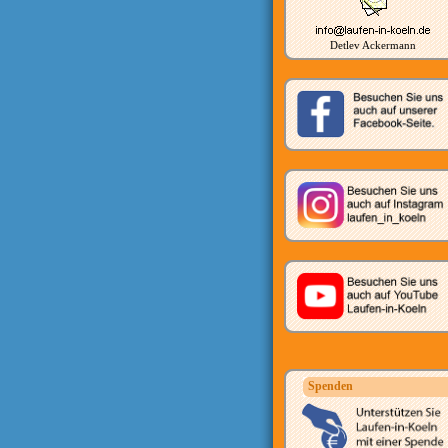
Detlev Ackermann
Spenden