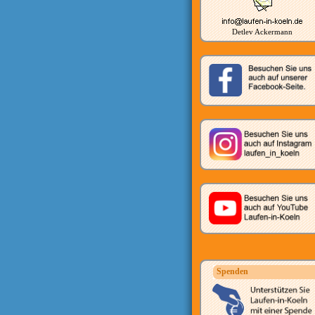
Detlev Ackermann
Spenden