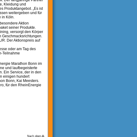
k. Der langjährige Partner
e, Kleidung und
es Produktangebot. „Es ist
issen weitergeben und für
 in Köln.
 besondere Aktion
aket seiner Produkte.
ining, versorgt den Körper
hen Geschmacksrichtungen.
R. Der Aktionspreis auf
Messe oder am Tag des
n-Teilnahme
nergie Marathon Bonn im
ne und laufbegeisterte
. Ein Service, der in den
on einigen hundert
on Bonn, Kai Meesters.
ro, für den RheinEnergie
Nach oben