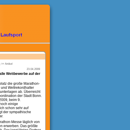
n
>>
Artikel
23.04.2009
lle Wettbewerbe auf der
platz die große Marathon-
 und Weltrekordhalter
unterlagen ab. Überreicht
oordination der Stadt Bonn.
2009, beim 9.
noch einige
ich schon sehr auf
gt der sympathische
r.
arathon-Messe täglich von
en erwerben. Das größte