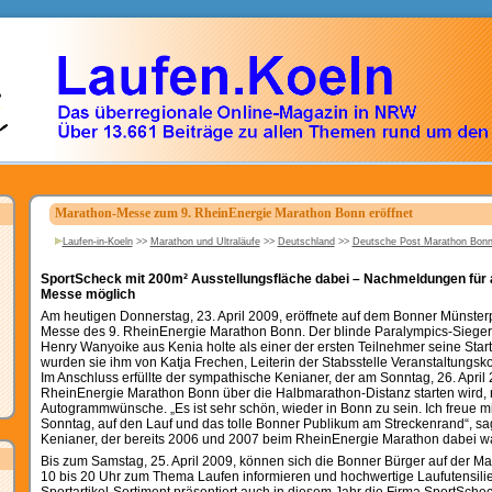
Marathon-Messe zum 9. RheinEnergie Marathon Bonn eröffnet
Laufen-in-Koeln
>>
Marathon und Ultraläufe
>>
Deutschland
>>
Deutsche Post Marathon Bon
SportScheck mit 200m² Ausstellungsfläche dabei – Nachmeldungen für a
Messe möglich
Am heutigen Donnerstag, 23. April 2009, eröffnete auf dem Bonner Münster
Messe des 9. RheinEnergie Marathon Bonn. Der blinde Paralympics-Sieger
Henry Wanyoike aus Kenia holte als einer der ersten Teilnehmer seine Start
wurden sie ihm von Katja Frechen, Leiterin der Stabsstelle Veranstaltungsk
Im Anschluss erfüllte der sympathische Kenianer, der am Sonntag, 26. April 
RheinEnergie Marathon Bonn über die Halbmarathon-Distanz starten wird, 
Autogrammwünsche. „Es ist sehr schön, wieder in Bonn zu sein. Ich freue m
Sonntag, auf den Lauf und das tolle Bonner Publikum am Streckenrand“, sa
Kenianer, der bereits 2006 und 2007 beim RheinEnergie Marathon dabei wa
Bis zum Samstag, 25. April 2009, können sich die Bonner Bürger auf der M
10 bis 20 Uhr zum Thema Laufen informieren und hochwertige Laufutensili