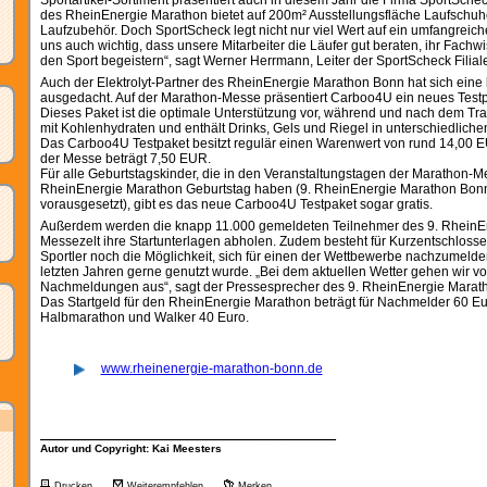
Sportartikel-Sortiment präsentiert auch in diesem Jahr die Firma SportSchec
des RheinEnergie Marathon bietet auf 200m² Ausstellungsfläche Laufschuh
Laufzubehör. Doch SportScheck legt nicht nur viel Wert auf ein umfangreich
uns auch wichtig, dass unsere Mitarbeiter die Läufer gut beraten, ihr Fachw
den Sport begeistern“, sagt Werner Herrmann, Leiter der SportScheck Filiale
Auch der Elektrolyt-Partner des RheinEnergie Marathon Bonn hat sich eine
ausgedacht. Auf der Marathon-Messe präsentiert Carboo4U ein neues Testp
Dieses Paket ist die optimale Unterstützung vor, während und nach dem Tra
mit Kohlenhydraten und enthält Drinks, Gels und Riegel in unterschiedlic
Das Carboo4U Testpaket besitzt regulär einen Warenwert von rund 14,00 EU
der Messe beträgt 7,50 EUR.
Für alle Geburtstagskinder, die in den Veranstaltungstagen der Marathon-
RheinEnergie Marathon Geburtstag haben (9. RheinEnergie Marathon Bon
vorausgesetzt), gibt es das neue Carboo4U Testpaket sogar gratis.
Außerdem werden die knapp 11.000 gemeldeten Teilnehmer des 9. RheinE
Messezelt ihre Startunterlagen abholen. Zudem besteht für Kurzentschlosse
Sportler noch die Möglichkeit, sich für einen der Wettbewerbe nachzumelden
letzten Jahren gerne genutzt wurde. „Bei dem aktuellen Wetter gehen wir v
Nachmeldungen aus“, sagt der Pressesprecher des 9. RheinEnergie Marath
Das Startgeld für den RheinEnergie Marathon beträgt für Nachmelder 60 Eu
Halbmarathon und Walker 40 Euro.
www.rheinenergie-marathon-bonn.de
__________________________________
Autor und Copyright: Kai Meesters
Drucken
Weiterempfehlen
Merken