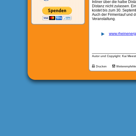
Inliner über die halbe Dist
Distanz nicht zulassen. Ei
kostet bis zum 30. Septemb
Auch der Firmenlauf und d
Veranstaltung.
www.rheinenerg
__________________
Autor und Copyright: Kai Meest
Drucken
Weiterempfehl