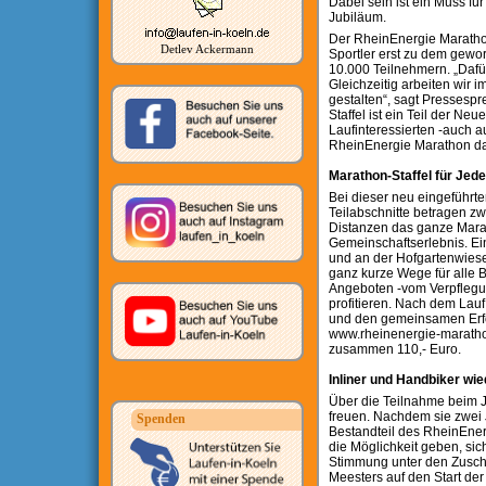
Dabei sein ist ein Muss für
Jubiläum.
Der RheinEnergie Marathon
Detlev Ackermann
Sportler erst zu dem gewor
10.000 Teilnehmern. „Dafü
Gleichzeitig arbeiten wir 
gestalten“, sagt Pressesp
Staffel ist ein Teil der Ne
Laufinteressierten -auch 
RheinEnergie Marathon dab
Marathon-Staffel für Je
Bei dieser neu eingeführten
Teilabschnitte betragen z
Distanzen das ganze Marat
Gemeinschaftserlebnis. Ein
und an der Hofgartenwiese 
ganz kurze Wege für alle B
Angeboten -vom Verpflegu
profitieren. Nach dem Lauf 
und den gemeinsamen Erfolg
www.rheinenergie-marathon-
zusammen 110,- Euro.
Inliner und Handbiker wi
Über die Teilnahme beim J
freuen. Nachdem sie zwei
Spenden
Bestandteil des RheinEner
die Möglichkeit geben, sic
Stimmung unter den Zuschau
Meesters auf den Start der