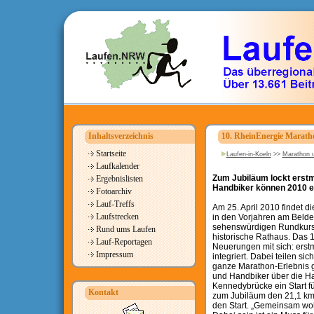
Inhaltsverzeichnis
10. RheinEnergie Marath
Startseite
Laufen-in-Koeln
>>
Marathon u
Laufkalender
Zum Jubiläum lockt erstma
Ergebnislisten
Handbiker können 2010 en
Fotoarchiv
Lauf-Treffs
Am 25. April 2010 findet d
Laufstrecken
in den Vorjahren am Belde
sehenswürdigen Rundkurs du
Rund ums Laufen
historische Rathaus. Das 
Lauf-Reportagen
Neuerungen mit sich: erstm
Impressum
integriert. Dabei teilen s
ganze Marathon-Erlebnis g
und Handbiker über die H
Kennedybrücke ein Start fü
Kontakt
zum Jubiläum den 21,1 km
den Start. „Gemeinsam woll