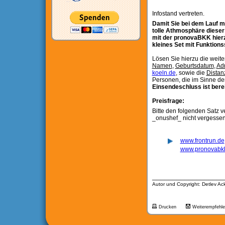
Infostand vertreten.
Damit Sie bei dem Lauf mi
tolle Athmosphäre dieser
mit der pronovaBKK hierz
kleines Set mit Funktions
Lösen Sie hierzu die weit
Namen
,
Geburtsdatum
,
Ad
koeln.de
, sowie die
Distan
Personen, die im Sinne der
Einsendeschluss ist berei
Preisfrage:
Bitte den folgenden Satz ve
_onushef_ nicht vergessen
www.frontrun.de
www.pronovabk
__________________
Autor und Copyright: Detlev A
Drucken
Weiterempfehl