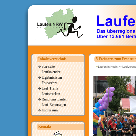
Inhaltsverzeichnis
5 Freistarts zum Frontru
Startseite
Laufen-in-Koeln
>>
Laufverans
Laufkalender
Ergebnislisten
Fotoarchiv
Lauf-Treffs
Laufstrecken
Rund ums Laufen
Lauf-Reportagen
Impressum
Kontakt