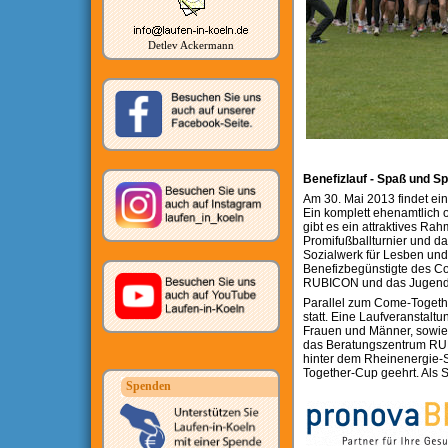
Detlev Ackermann
Benefizlauf - Spaß und Sp
Am 30. Mai 2013 findet ei
Ein komplett ehenamtlich or
gibt es ein attraktives 
Promifußballturnier und d
Sozialwerk für Lesben un
Benefizbegünstigte des Co
RUBICON und das Jugend
Parallel zum Come-Together
statt. Eine Laufveranstalt
Frauen und Männer, sowie e
das Beratungszentrum RUBI
hinter dem Rheinenergie-S
Together-Cup geehrt. Als 
Spenden