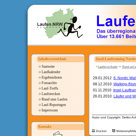
Inhaltsverzeichnis
Insel-Lauftraining Norde
Startseite
Laufen-in-Koeln
>>
Rund um's
Laufkalender
Ergebnislisten
29.01.2012
6. Nordic Wa
Fotoarchiv
08.12.2010
Walking-/Nor
Lauf-Treffs
01.11.2010
Insel-Lauftra
Laufstrecken
26.01.2010
Läufer und W
Rund ums Laufen
Lauf-Reportagen
Impressum
__________________
Autor und Copyright: Detlev A
Kontakt
Drucken
Weiterempfehl