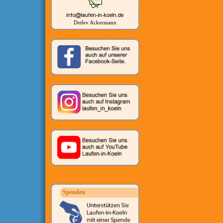
Detlev Ackermann
Spenden