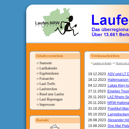
Inhaltsverzeichnis
Vereinsnachrichten
Startseite
Laufen-in-Koeln
>>
Rund um's
Laufkalender
Ergebnislisten
19.12.2023
ASV und LT D
Fotoarchiv
18.12.2023
Hallensaison 
Lauf-Treffs
04.12.2023
Lukas Kley ha
Laufstrecken
27.11.2023
Emelies Trium
Rund ums Laufen
20.11.2023
LAZ Rhein-Si
Lauf-Reportagen
20.11.2023
NRW-Halbmara
Impressum
31.10.2023
Frankfurt Ma
05.10.2023
Langstreckenl
Kontakt
26.08.2023
Alexander Hör
15.08.2023
Drei Mal Plat