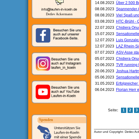
14.08.2023
Über 2.500 B
08.08.2023
Spannender Au
Detlev Ackermann
08.08.2023
Viel Spaß un
03.08.2023
HTC-Brühl - 
22.07.2023
Chidiera Onu
15.07.2023
Sensationelle
12.07.2023
Luis Gonzalez
12.07.2023
LAZ Rhein-Sie
07.07.2023
ASV-Asse sta
05.07.2023
Chidiera Onuo
20.06.2023
TVR running 
20.06.2023
Joshua Hartm
05.06.2023
Sensationelle
31.05.2023
Erfolgreicher
06.04.2023
Florian Herr 
Seite:
1
2
3
Spenden
__________________
Autor und Copyright: Detlev A