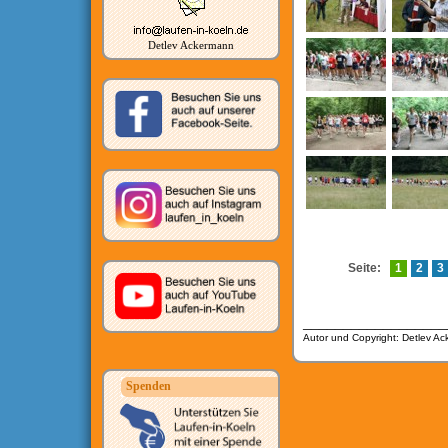
Detlev Ackermann
Seite:
1
2
3
__________________
Autor und Copyright: Detlev A
Spenden