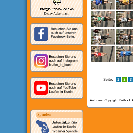
Detlev Ackermann
Seite:
1
2
3
__________________
Autor und Copyright: Detlev A
Spenden