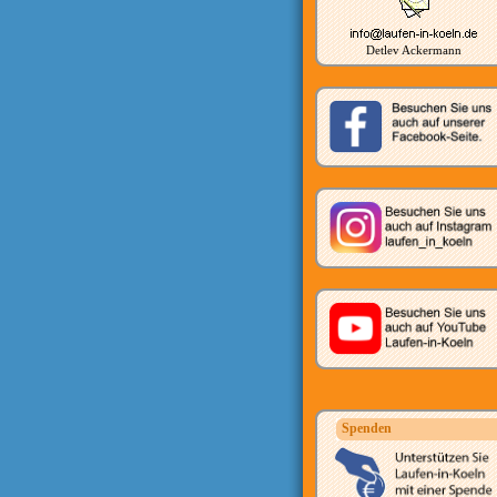
Detlev Ackermann
Spenden