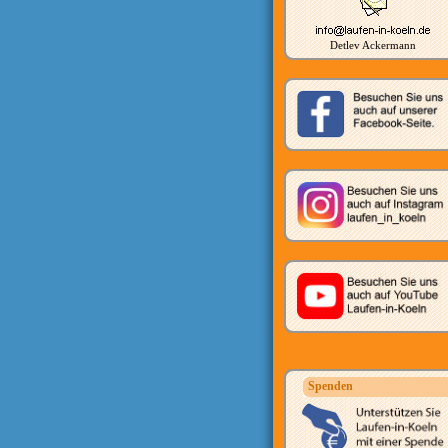
Detlev Ackermann
Spenden