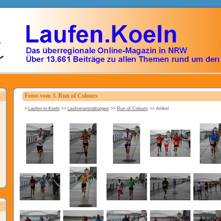
Fotos vom 3. Run of Colours
Laufen-in-Koeln
>>
Laufveranstaltungen
>>
Run of Colours
>>
Artikel