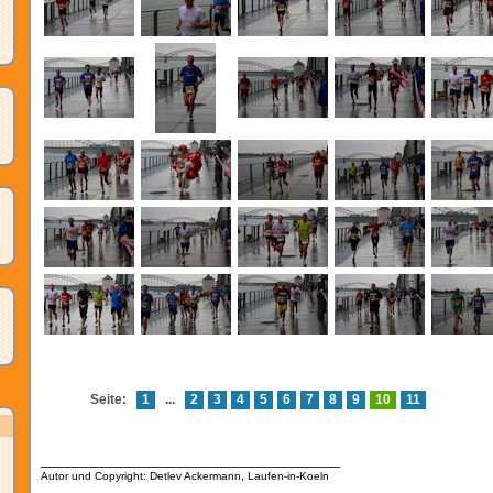
Seite:
1
...
2
3
4
5
6
7
8
9
10
11
__________________________________
Autor und Copyright: Detlev Ackermann, Laufen-in-Koeln