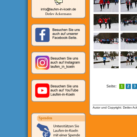
Detlev Ackermann
Seite:
1
2
3
__________________
Autor und Copyright: Detlev A
Spenden