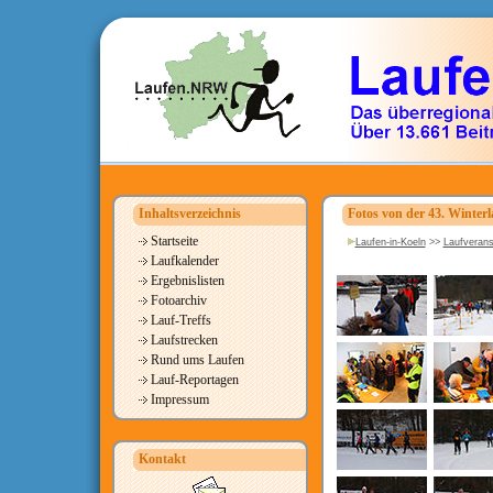
Inhaltsverzeichnis
Fotos von der 43. Winterl
Startseite
Laufen-in-Koeln
>>
Laufverans
Laufkalender
Ergebnislisten
Fotoarchiv
Lauf-Treffs
Laufstrecken
Rund ums Laufen
Lauf-Reportagen
Impressum
Kontakt