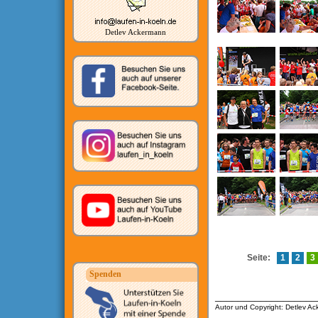
Detlev Ackermann
Seite:
1
2
3
Spenden
__________________
Autor und Copyright: Detlev A