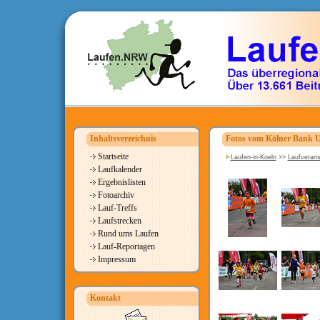
Inhaltsverzeichnis
Fotos vom Kölner Bank 
Startseite
Laufen-in-Koeln
>>
Laufverans
Laufkalender
Ergebnislisten
Fotoarchiv
Lauf-Treffs
Laufstrecken
Rund ums Laufen
Lauf-Reportagen
Impressum
Kontakt