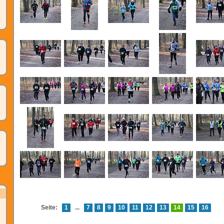
Seite:
1
...
7
8
9
10
11
12
13
14
15
16