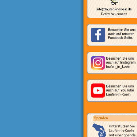
Detlev Ackermann
Spenden