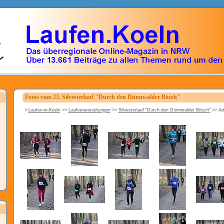
Fotos vom 23. Silvesterlauf "Durch den Dünnwalder Bösch"
Laufen-in-Koeln
>>
Laufveranstaltungen
>>
Silvesterlauf "Durch den Dünnwalder Bösch"
>>
Art