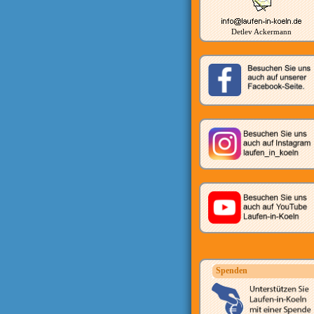
Detlev Ackermann
Spenden