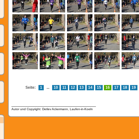
Seite:
1
...
10
11
12
13
14
15
16
17
18
19
__________________________________
Autor und Copyright: Detlev Ackermann, Laufen-in-Koeln