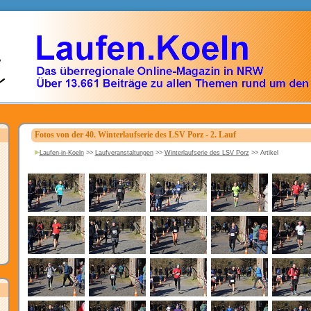
Fotos von der 40. Winterlaufserie des LSV Porz - 2. Lauf
Laufen-in-Koeln
>>
Laufveranstaltungen
>>
Winterlaufserie des LSV Porz
>>
Artikel