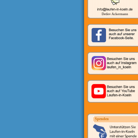
Detlev Ackermann
Spenden