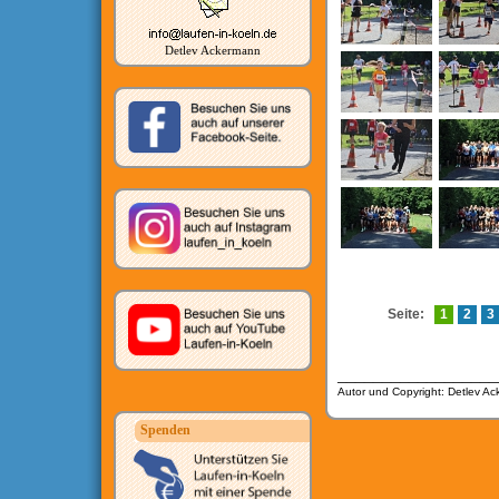
Detlev Ackermann
Seite:
1
2
3
__________________
Autor und Copyright: Detlev A
Spenden