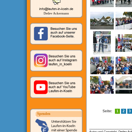
Detlev Ackermann
Seite:
1
2
3
Spenden
__________________
Autor und Copyright: Detlev A