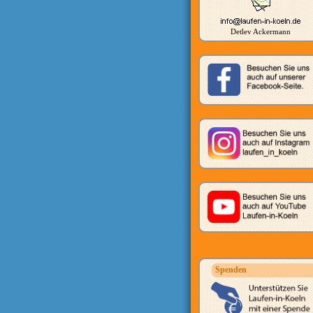
Detlev Ackermann
Spenden