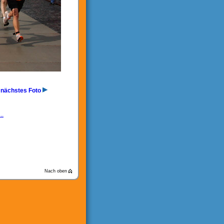
nächstes Foto
..
Nach oben