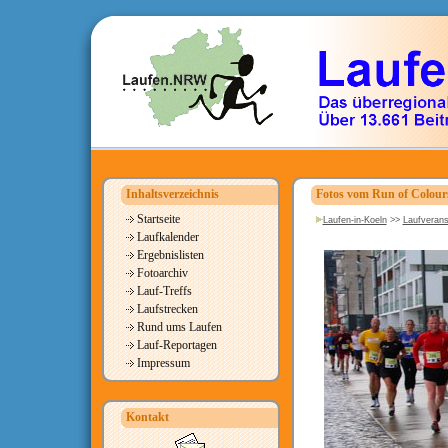
Inhaltsverzeichnis
Fotos vom Run of Colour
Startseite
Laufen-in-Koeln
>>
Laufverans
Laufkalender
Ergebnislisten
Fotoarchiv
Lauf-Treffs
Laufstrecken
Rund ums Laufen
Lauf-Reportagen
Impressum
Kontakt