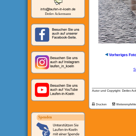
Detlev Ackermann
Vorheriges Fot
S
__________________
Autor und Copyright: Detlev A
Drucken
Weiterempfehl
Spenden