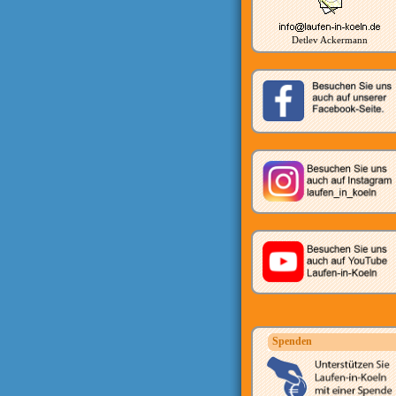
Detlev Ackermann
Spenden