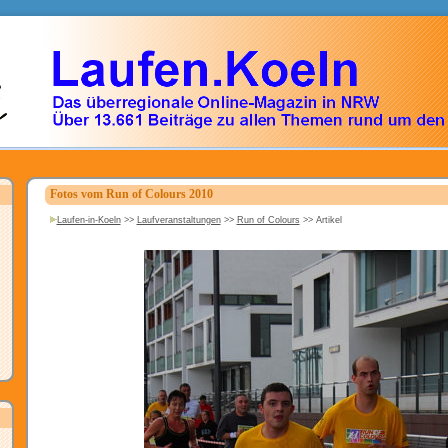
Fotos vom Run of Colours 2010
Laufen-in-Koeln
>>
Laufveranstaltungen
>>
Run of Colours
>>
Artikel