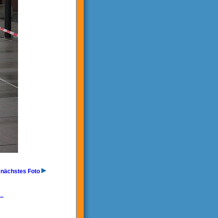
nächstes Foto
..