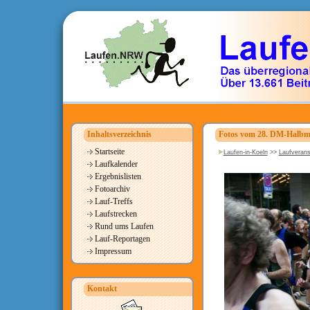
Inhaltsverzeichnis
Fotos vom 28. DM-Halbm
Startseite
Laufen-in-Koeln
>>
Laufverans
Laufkalender
Ergebnislisten
Fotoarchiv
Lauf-Treffs
Laufstrecken
Rund ums Laufen
Lauf-Reportagen
Impressum
Kontakt