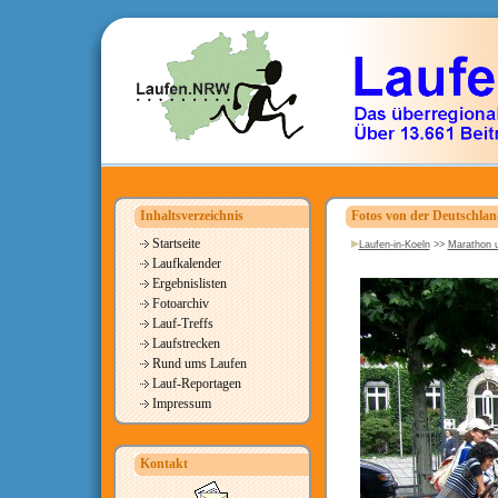
Inhaltsverzeichnis
Fotos von der Deutschlan
Startseite
Laufen-in-Koeln
>>
Marathon u
Laufkalender
Ergebnislisten
Fotoarchiv
Lauf-Treffs
Laufstrecken
Rund ums Laufen
Lauf-Reportagen
Impressum
Kontakt