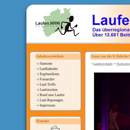
Inhaltsverzeichnis
Fotos von der 6. Kölsche
Startseite
Laufen-in-Koeln
>>
Rund um's
Laufkalender
Ergebnislisten
Fotoarchiv
Lauf-Treffs
Laufstrecken
Rund ums Laufen
Lauf-Reportagen
Impressum
Kontakt