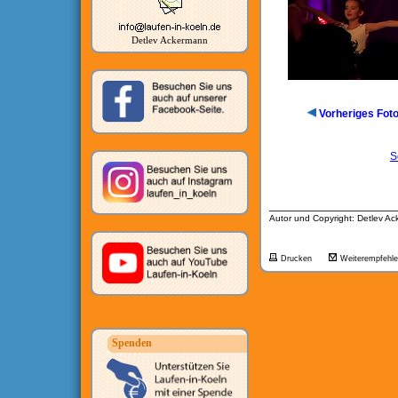
Detlev Ackermann
Vorheriges Fot
S
__________________
Autor und Copyright: Detlev A
Drucken
Weiterempfehl
Spenden