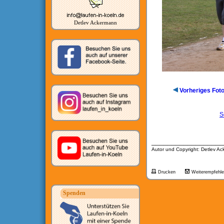
Detlev Ackermann
Vorheriges Fot
S
__________________
Autor und Copyright: Detlev A
Drucken
Weiterempfehl
Spenden