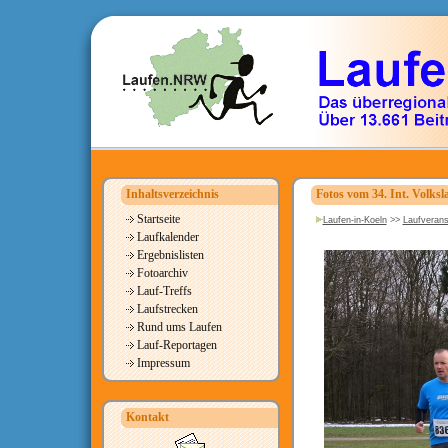
Inhaltsverzeichnis
Fotos vom 34. Int. Volks
Startseite
Laufen-in-Koeln
>>
Laufverans
Laufkalender
Ergebnislisten
Fotoarchiv
Lauf-Treffs
Laufstrecken
Rund ums Laufen
Lauf-Reportagen
Impressum
Kontakt