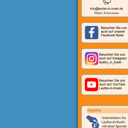
Detlev Ackermann
Spenden