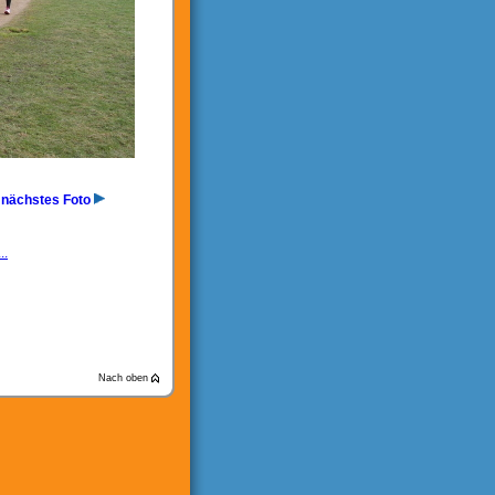
nächstes Foto
..
Nach oben