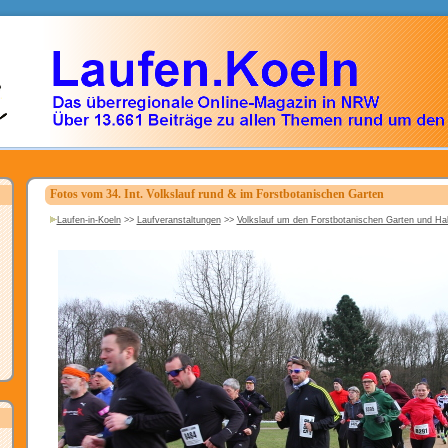
Fotos vom 34. Int. Volkslauf rund & im Forstbotanischen Garten
Laufen-in-Koeln
>>
Laufveranstaltungen
>>
Volkslauf um den Forstbotanischen Garten und H