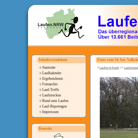
Inhaltsverzeichnis
Fotos vom 34. Int. Volks
Startseite
Laufen-in-Koeln
>>
Laufverans
Laufkalender
Ergebnislisten
Fotoarchiv
Lauf-Treffs
Laufstrecken
Rund ums Laufen
Lauf-Reportagen
Impressum
Kontakt