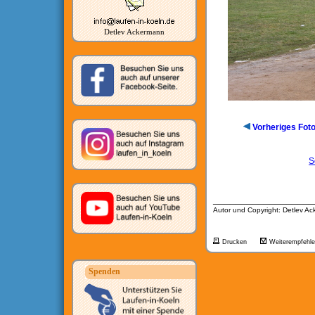
Detlev Ackermann
Vorheriges Fot
S
__________________
Autor und Copyright: Detlev A
Drucken
Weiterempfehl
Spenden