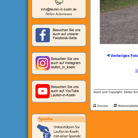
Detlev Ackermann
Vorheriges Fot
S
__________________
Autor und Copyright: Detlev A
Drucken
Weiterempfehl
Spenden